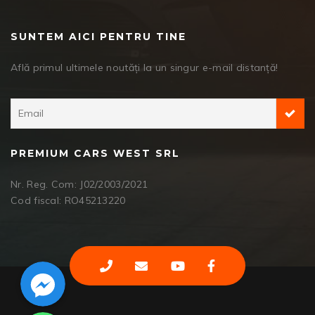
SUNTEM AICI PENTRU TINE
Află primul ultimele noutăți la un singur e-mail distanță!
PREMIUM CARS WEST SRL
Nr. Reg. Com: J02/2003/2021
Cod fiscal: RO45213220
Facebook Messenger
WhatsApp