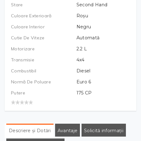
Stare
Second Hand
Culoare Exterioară
Roșu
Culoare Interior
Negru
Cutie De Viteze
Automată
Motorizare
2.2
L
Transmisie
4x4
Combustibil
Diesel
Normă De Poluare
Euro 6
Putere
175
CP
Descriere și Dotări
Avantaje
Solicită informații