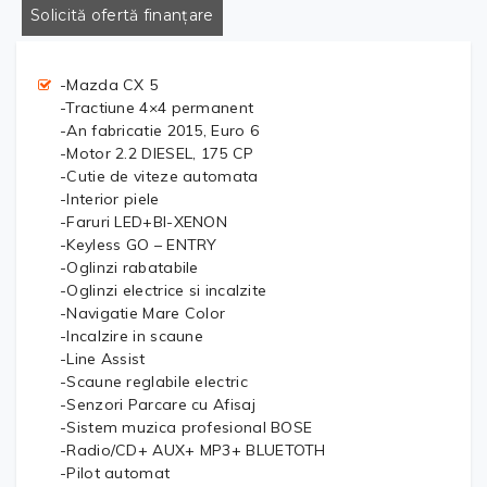
Solicită ofertă finanțare
-Mazda CX 5
-Tractiune 4×4 permanent
-An fabricatie 2015, Euro 6
-Motor 2.2 DIESEL, 175 CP
-Cutie de viteze automata
-Interior piele
-Faruri LED+BI-XENON
-Keyless GO – ENTRY
-Oglinzi rabatabile
-Oglinzi electrice si incalzite
-Navigatie Mare Color
-Incalzire in scaune
-Line Assist
-Scaune reglabile electric
-Senzori Parcare cu Afisaj
-Sistem muzica profesional BOSE
-Radio/CD+ AUX+ MP3+ BLUETOTH
-Pilot automat