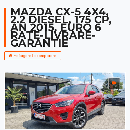
MAZDA CX-5 4X4,
2.2 DIESEL, 175 CP,
AN 2015, EURO 6
RATE-LIVRARE-
GARANTIE
Adăugare la comparare