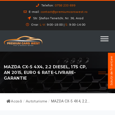
Telefon:
0758 233 699
E-mail:
contact@premiumcarswest.ro
Str. Ștefan Tenetchi, Nr. 36, Arad
Orar:
L-V
: 9:00-18:00 |
S
: 9:00-14:00
Soluții de finanțare
MAZDA CX-5 4X4, 2.2 DIESEL, 175 CP,
AN 2015, EURO 6 RATE-LIVRARE-
GARANTIE
Acasă
Autoturisme
/
/
MAZDA CX-5 4X4, 2.2...