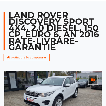
LAND ROVER
DISCOVERY SPORT
4X4, 2.0 DIESEL, 150
CP, EURO 6, AN 2016
RATE-LIVRARE-
GARANTIE
Adăugare la comparare