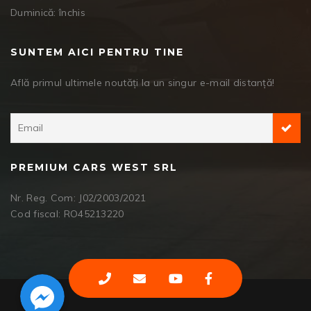
Duminică: închis
SUNTEM AICI PENTRU TINE
Află primul ultimele noutăți la un singur e-mail distanță!
PREMIUM CARS WEST SRL
Nr. Reg. Com: J02/2003/2021
Cod fiscal: RO45213220
Facebook Messenger