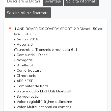
Descriere și Dotări
Avantaje
Solicită informații
Solicită ofertă finanțare
-LAND ROVER DISCOVERY SPORT, 2.0 Diesel 150 cp
4×4 , EURO 6
– An fab. 2016
• Motor 2.0
•Transmisie: Transmisie manuala 6+1
• Combustibil: Diesel
– Navigatie
– Bluethoot
• Carlig tractare
• Climatronic
• ABS / ESP
• Computer de bord
• Sistem audio Mp3 USB,bluetooth
• Servodirectie
• Volan reglabil înălțime adâncime
• Volan Multifunctional cu comenzi