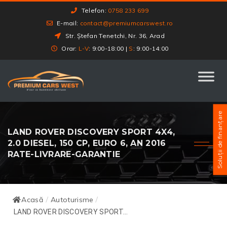
Telefon:
0758 233 699
E-mail:
contact@premiumcarswest.ro
Str. Ștefan Tenetchi, Nr. 36, Arad
Orar:
L-V
: 9:00-18:00 |
S
: 9:00-14:00
Soluții de finanțare
LAND ROVER DISCOVERY SPORT 4X4,
2.0 DIESEL, 150 CP, EURO 6, AN 2016
RATE-LIVRARE-GARANTIE
Acasă
Autoturisme
/
/
LAND ROVER DISCOVERY SPORT...