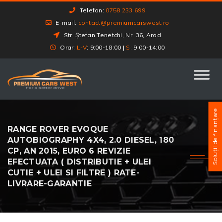
Telefon:
0758 233 699
E-mail:
contact@premiumcarswest.ro
Str. Ștefan Tenetchi, Nr. 36, Arad
Orar:
L-V
: 9:00-18:00 |
S
: 9:00-14:00
Soluții de finanțare
RANGE ROVER EVOQUE
AUTOBIOGRAPHY 4X4, 2.0 DIESEL, 180
CP, AN 2015, EURO 6 REVIZIE
EFECTUATA ( DISTRIBUTIE + ULEI
CUTIE + ULEI SI FILTRE ) RATE-
LIVRARE-GARANTIE