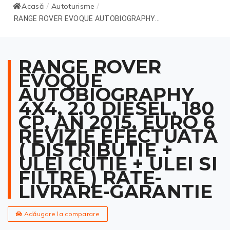
Acasă
Autoturisme
/
/
RANGE ROVER EVOQUE AUTOBIOGRAPHY...
RANGE ROVER
EVOQUE
AUTOBIOGRAPHY
4X4, 2.0 DIESEL, 180
CP, AN 2015, EURO 6
REVIZIE EFECTUATA
( DISTRIBUTIE +
ULEI CUTIE + ULEI SI
FILTRE ) RATE-
LIVRARE-GARANTIE
Adăugare la comparare