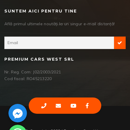
SUNTEM AICI PENTRU TINE
Află primul ultimele noutăți la un singur e-mail distanță!
PREMIUM CARS WEST SRL
Nr. Reg. Com: J02/2003/2021
Cod fiscal: RO45213220
Facebook Messenger
WhatsApp