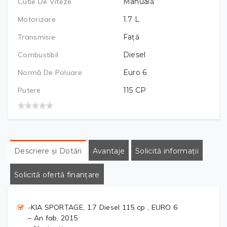
Cutie De Viteze
Manuală
Motorizare
1.7
L
Transmisie
Față
Combustibil
Diesel
Normă De Poluare
Euro 6
Putere
115
CP
Descriere și Dotări
Avantaje
Solicită informații
Solicită ofertă finanțare
-KIA SPORTAGE, 1.7 Diesel 115 cp , EURO 6
– An fab. 2015