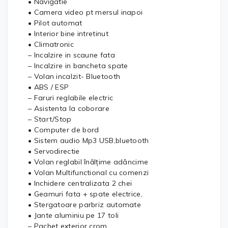
• Navigatie
• Camera video pt mersul inapoi
• Pilot automat
• Interior bine intretinut
• Climatronic
– Incalzire in scaune fata
– Incalzire in bancheta spate
– Volan incalzit- Bluetooth
• ABS / ESP
– Faruri reglabile electric
– Asistenta la coborare
– Start/Stop
• Computer de bord
• Sistem audio Mp3 USB,bluetooth
• Servodirectie
• Volan reglabil înălțime adâncime
• Volan Multifunctional cu comenzi
• Inchidere centralizata 2 chei
• Geamuri fata + spate electrice,
• Stergatoare parbriz automate
• Jante aluminiu pe 17 toli
– Pachet exterior crom