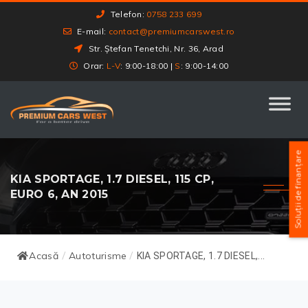
Telefon:
0758 233 699
E-mail:
contact@premiumcarswest.ro
Str. Ștefan Tenetchi, Nr. 36, Arad
Orar:
L-V
: 9:00-18:00 |
S
: 9:00-14:00
Soluții de finanțare
KIA SPORTAGE, 1.7 DIESEL, 115 CP,
EURO 6, AN 2015
Acasă
Autoturisme
/
/
KIA SPORTAGE, 1.7 DIESEL,...