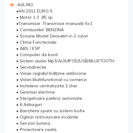
-KIA RIO
•AN 2012 EURO 5
• Motor 1.3 85 cp
•Transmisie: Transmisie manuală 5+1
• Combustibil: BENZINA
• Scaune Model Deosebit in 2 culori
• Clima Functionala
• ABS / ESP
• Computer de bord
• Sistem audio Mp3/AUX/IPOD/USB/BLUETOOTH
• Servodirectie
• Volan reglabil înălțime adâncime
• Volan Multifunctional cu comenzi
• Inchidere centralizata 2 chei
• Geamuri electrice
• Stergatoare parbriz automate
• 6 Airbaguri
• Bancheta spate cu sistem Isofix
• Oglinzi retrovizoare incalzite
• Senzori lumina
• Proiectoare ceata