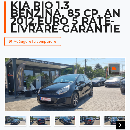
KIA RIO 1.3
BENZINA, 85 CP, AN
2012,EURO 5 RATE-
LIVRARE-GARANTIE
Adăugare la comparare