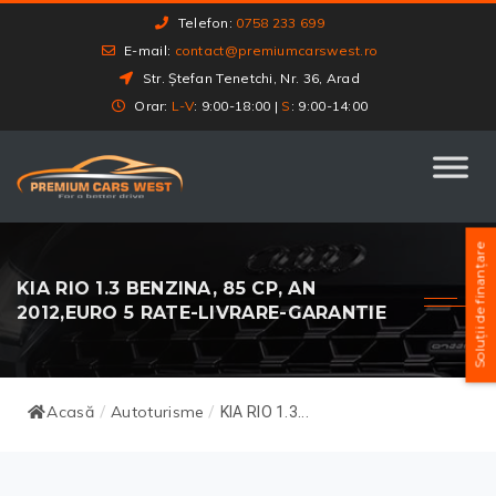
Telefon:
0758 233 699
E-mail:
contact@premiumcarswest.ro
Str. Ștefan Tenetchi, Nr. 36, Arad
Orar:
L-V
: 9:00-18:00 |
S
: 9:00-14:00
Soluții de finanțare
KIA RIO 1.3 BENZINA, 85 CP, AN
2012,EURO 5 RATE-LIVRARE-GARANTIE
Acasă
Autoturisme
/
/
KIA RIO 1.3...