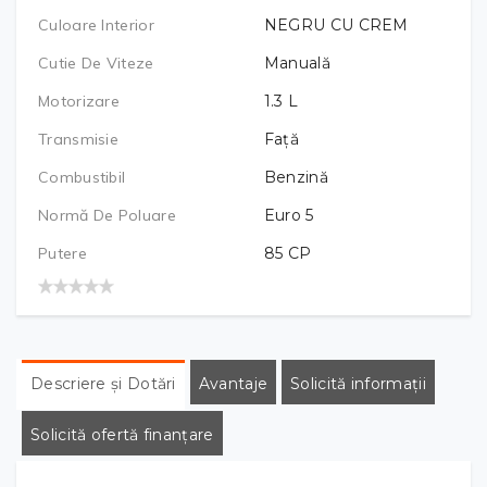
Culoare Interior
NEGRU CU CREM
Cutie De Viteze
Manuală
Motorizare
1.3
L
Transmisie
Față
Combustibil
Benzină
Normă De Poluare
Euro 5
Putere
85
CP
Descriere și Dotări
Avantaje
Solicită informații
Solicită ofertă finanțare