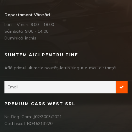
Departament Vânzări
Luni - Vineri: 9:00 - 18:00
Sâmbătă: 9:00 - 14:00
Duminică: închis
SUNTEM AICI PENTRU TINE
Află primul ultimele noutăți la un singur e-mail distanță!
PREMIUM CARS WEST SRL
Nr. Reg. Com: J02/2003/2021
Cod fiscal: RO45213220