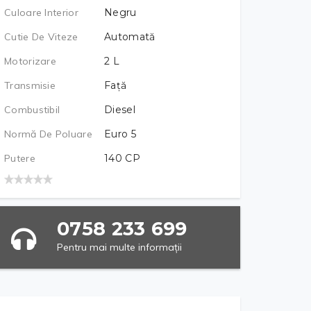
Culoare Interior
Negru
Cutie De Viteze
Automată
Motorizare
2
L
Transmisie
Față
Combustibil
Diesel
Normă De Poluare
Euro 5
Putere
140
CP
0758 233 699
Pentru mai multe informații