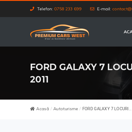
Telefon:
0758 233 699
E-mail:
contact@
AC
FORD GALAXY 7 LOCUR
2011
Acasă
Autoturisme
/
/
FORD GALAXY 7 LOCURI...