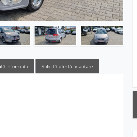
ită informații
Solicită ofertă finanțare