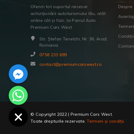
Oferim tot suportul necesar
Despre 
achiziționării autoturismului tău, atât
Avanta
online cât și fizic, la Parcul Auto
Termeni
Premium Cars West.
Condiții
Str. Ștefan Tenetchi, Nr. 36, Arad,
Romania
Contan
0758 233 699
Facebook Messenger
contact@premiumcarswest.ro
WhatsApp
© Copyright 2022 | Premium Cars West.
Toate drepturile rezervate.
Termeni și condiții.