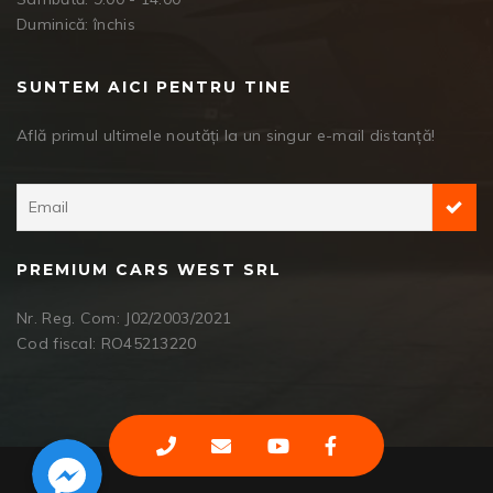
Duminică: închis
SUNTEM AICI PENTRU TINE
Află primul ultimele noutăți la un singur e-mail distanță!
PREMIUM CARS WEST SRL
Nr. Reg. Com: J02/2003/2021
Cod fiscal: RO45213220
Facebook Messenger