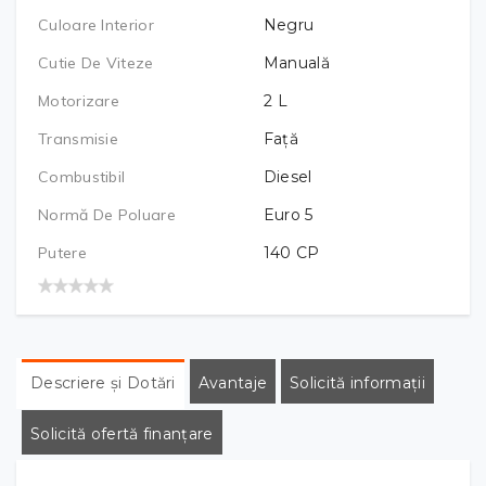
Culoare Interior
Negru
Cutie De Viteze
Manuală
Motorizare
2
L
Transmisie
Față
Combustibil
Diesel
Normă De Poluare
Euro 5
Putere
140
CP
Descriere și Dotări
Avantaje
Solicită informații
Solicită ofertă finanțare