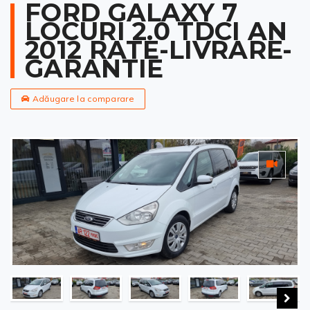
FORD GALAXY 7
LOCURI 2.0 TDCI AN
2012 RATE-LIVRARE-
GARANTIE
Adăugare la comparare