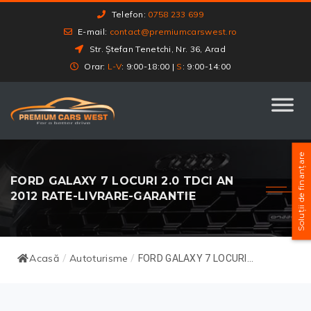
Telefon:
0758 233 699
E-mail:
contact@premiumcarswest.ro
Str. Ștefan Tenetchi, Nr. 36, Arad
Orar:
L-V
: 9:00-18:00 |
S
: 9:00-14:00
Soluții de finanțare
FORD GALAXY 7 LOCURI 2.0 TDCI AN
2012 RATE-LIVRARE-GARANTIE
Acasă
Autoturisme
/
/
FORD GALAXY 7 LOCURI...