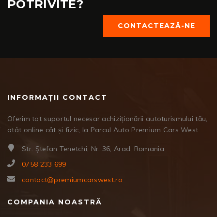
POTRIVITE?
CONTACTEAZĂ-NE
INFORMAȚII CONTACT
Oferim tot suportul necesar achiziționării autoturismului tău,
atât online cât și fizic, la Parcul Auto Premium Cars West.
Str. Ștefan Tenetchi, Nr. 36, Arad, Romania
0758 233 699
contact@premiumcarswest.ro
COMPANIA NOASTRĂ