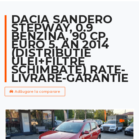
DACIA SANDERO
STEPWAY, 0.9
BENZINA, 90 CP,
EURO 5, AN 2014
(DISTRIBUTIE
ULEI+FILTRE
SCHIMBATE) RATE-
LIVRARE-GARANTIE
Adăugare la comparare