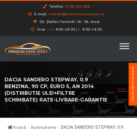
Telefon:
0758 233 699
E-mail:
contact@premiumcarswest.ro
Str. Ștefan Tenetchi, Nr. 36, Arad
Orar:
L-V
: 9:00-18:00 |
S
: 9:00-14:00
Soluții de finanțare
DACIA SANDERO STEPWAY, 0.9
BENZINA, 90 CP, EURO 5, AN 2014
(DISTRIBUTIE ULEI+FILTRE
SCHIMBATE) RATE-LIVRARE-GARANTIE
Acasă
Autoturisme
/
/
DACIA SANDERO STEPWAY, 0.9...