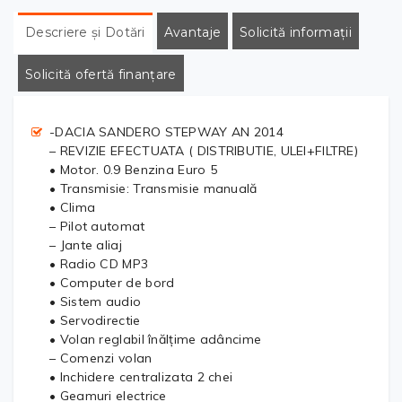
Descriere și Dotări
Avantaje
Solicită informații
Solicită ofertă finanțare
-DACIA SANDERO STEPWAY AN 2014
– REVIZIE EFECTUATA ( DISTRIBUTIE, ULEI+FILTRE)
• Motor. 0.9 Benzina Euro 5
• Transmisie: Transmisie manuală
• Clima
– Pilot automat
– Jante aliaj
• Radio CD MP3
• Computer de bord
• Sistem audio
• Servodirectie
• Volan reglabil înălțime adâncime
– Comenzi volan
• Inchidere centralizata 2 chei
• Geamuri electrice