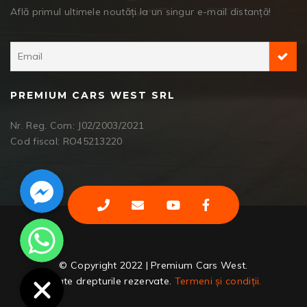
Află primul ultimele noutăți la un singur e-mail distanță!
PREMIUM CARS WEST SRL
Nr. Reg. Com: J02/2003/2021
Cod fiscal: RO45213220
Facebook Messenger
WhatsApp
© Copyright 2022 | Premium Cars West.
Toate drepturile rezervate.
Termeni și condiții.