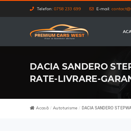
Telefon:
0758 233 699
E-mail:
contact@
AC
DACIA SANDERO STEPW
RATE-LIVRARE-GARA
Acasă
Autoturisme
/
/
DACIA SANDERO STEPWAY,