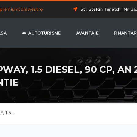
premiumcarswest.ro
Str. Ștefan Tenetchi, Nr. 36
ASĂ
AUTOTURISME
AVANTAJE
FINANȚAR
AY, 1.5 DIESEL, 90 CP, AN 
NTIE
 1.5...