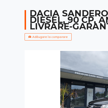
DACIA SANDERO 
DIESEL, 90 CP, A
LIVRARE-GARAN
Adăugare la comparare