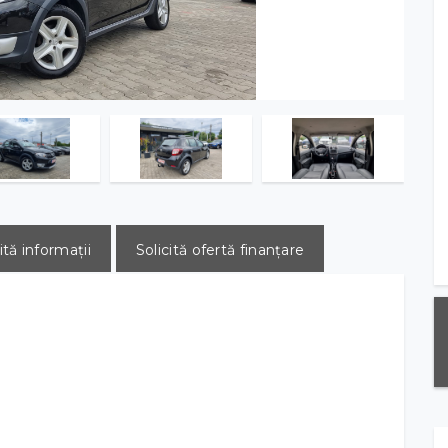
ită informații
Solicită ofertă finanțare