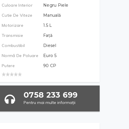
Culoare Interior
Negru Piele
Cutie De Viteze
Manuală
Motorizare
1.5
L
Transmisie
Față
Combustibil
Diesel
Normă De Poluare
Euro 5
Putere
90
CP
0758 233 699
Pentru mai multe informații