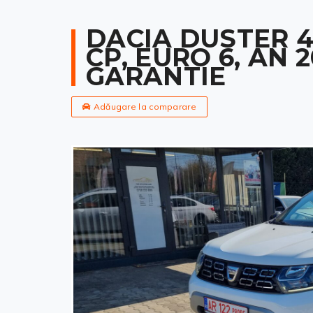
DACIA DUSTER 4X
CP, EURO 6, AN 
GARANTIE
Adăugare la comparare