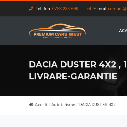
Telefon:
0758 233 699
E-mail:
contact@
AC
DACIA DUSTER 4X2 , 1
LIVRARE-GARANTIE
Acasă
Autoturisme
/
/
DACIA DUSTER 4X2 ,...