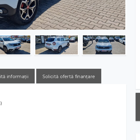
ită informații
Solicită ofertă finanțare
)