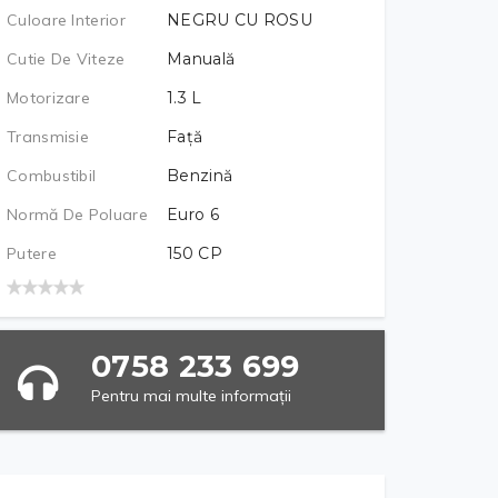
Culoare Interior
NEGRU CU ROSU
Cutie De Viteze
Manuală
Motorizare
1.3
L
Transmisie
Față
Combustibil
Benzină
Normă De Poluare
Euro 6
Putere
150
CP
0758 233 699
Pentru mai multe informații