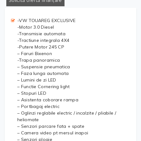
Solicită ofertă finanțare
-VW TOUAREG EXCLUSIVE
-Motor 3.0 Diesel
-Transmisie automata
-Tractiune integrala 4X4
-Putere Motor 245 CP
– Faruri Bixenon
-Trapa panoramica
– Suspensie pneumatica
– Faza lunga automata
– Lumini de zi LED
– Functie Cornering light
– Stopuri LED
– Asistenta coborare rampa
– Portbagaj electric
– Oglinzi reglabile electric / incalzite / pliabile /
heliomate
– Senzori parcare fata + spate
– Camera video pt mersul inapoi
– Senzori ploaie