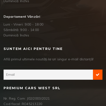
Duminică: închis
Departament Vânzări
Luni - Vineri: 9:00 - 18:00
Sâmbătă: 9:00 - 14:00
Duminică: închis
SUNTEM AICI PENTRU TINE
Află primul ultimele noutăți la un singur e-mail distanță!
PREMIUM CARS WEST SRL
Nr. Reg. Com: J02/2003/2021
Cod fiscal: RO45213220