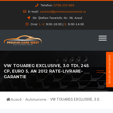
Telefon:
0758 233 699
E-mail:
contact@premiumcarswest.ro
Str. Ștefan Tenetchi, Nr. 36, Arad
Orar:
L-V
: 9:00-18:00 |
S
: 9:00-14:00
Soluții de finanțare
VW TOUAREG EXCLUSIVE, 3.0 TDI, 245
CP, EURO 5, AN 2012 RATE-LIVRARE-
GARANTIE
Acasă
Autoturisme
/
/
VW TOUAREG EXCLUSIVE, 3.0...