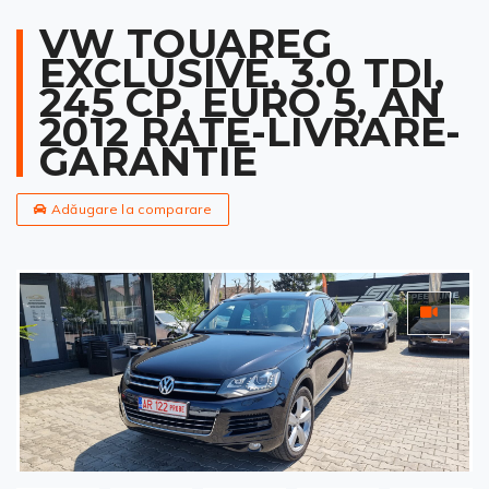
VW TOUAREG
EXCLUSIVE, 3.0 TDI,
245 CP, EURO 5, AN
2012 RATE-LIVRARE-
GARANTIE
Adăugare la comparare