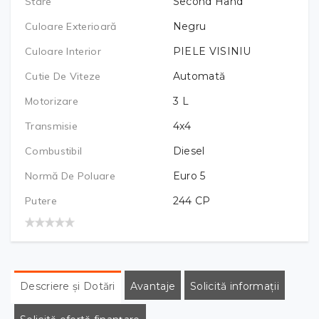
Stare
Second Hand
Culoare Exterioară
Negru
Culoare Interior
PIELE VISINIU
Cutie De Viteze
Automată
Motorizare
3
L
Transmisie
4x4
Combustibil
Diesel
Normă De Poluare
Euro 5
Putere
244
CP
Descriere și Dotări
Avantaje
Solicită informații