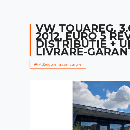
VW TOUAREG, 3.0
2012, EURO 5 RE
DISTRIBUTIE + UL
LIVRARE-GARAN
Adăugare la comparare