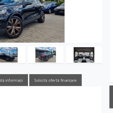
ită informații
Solicită ofertă finanțare