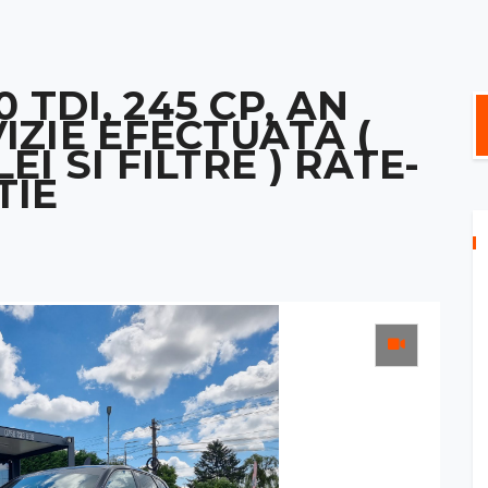
 TDI, 245 CP, AN
VIZIE EFECTUATA (
EI SI FILTRE ) RATE-
TIE