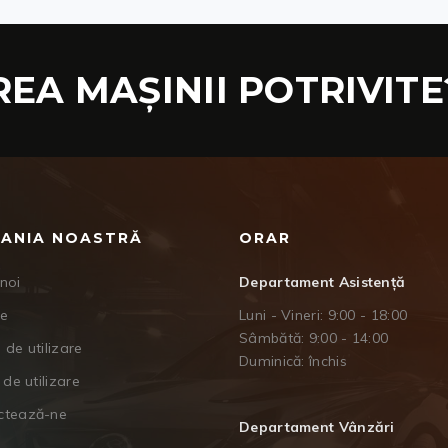
REA MAȘINII POTRIVITE
ANIA NOASTRĂ
ORAR
noi
Departament Asistență
je
Luni - Vineri: 9:00 - 18:00
Sâmbătă: 9:00 - 14:00
 de utilizare
Duminică: închis
 de utilizare
ctează-ne
Departament Vânzări