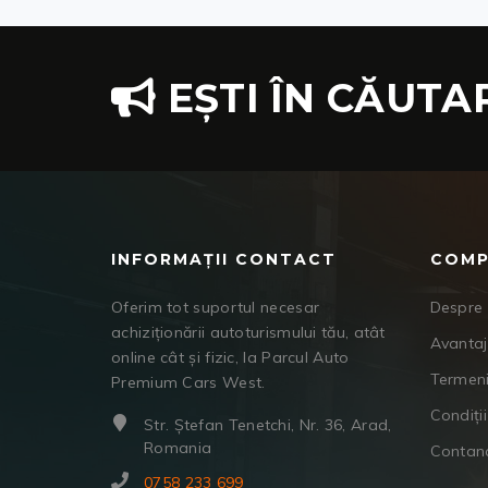
EȘTI ÎN CĂUTA
INFORMAȚII CONTACT
COMP
Oferim tot suportul necesar
Despre 
achiziționării autoturismului tău, atât
Avanta
online cât și fizic, la Parcul Auto
Termeni
Premium Cars West.
Condiții
Str. Ștefan Tenetchi, Nr. 36, Arad,
Romania
Contan
0758 233 699