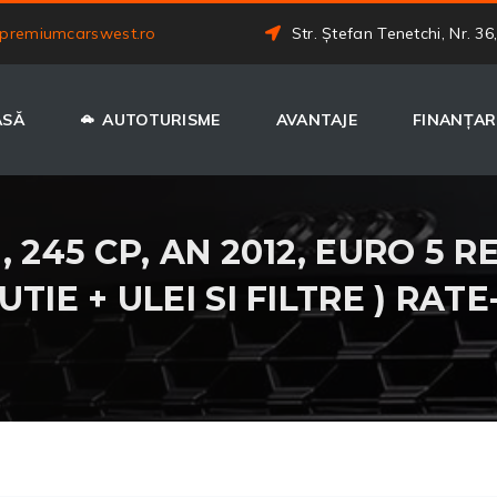
premiumcarswest.ro
Str. Ștefan Tenetchi, Nr. 36
ASĂ
AUTOTURISME
AVANTAJE
FINANȚAR
 245 CP, AN 2012, EURO 5 R
TIE + ULEI SI FILTRE ) RATE