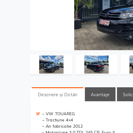
Descriere și Dotări
Avantaje
Solic
– VW TOUAREG
– Tractiune 4×4
– An fabricatie 2012
– Motorizare 3.0 TDI, 245 CP, Euro 5