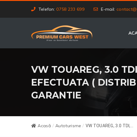
Telefon:
0758 233 699
E-mail:
contact@
AC
VW TOUAREG, 3.0 TDI,
EFECTUATA ( DISTRIBU
GARANTIE
Acasă
Autoturisme
/
/
VW TOUAREG, 3.0 TDI,...