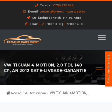
Telefon:
0758 233 699
E-mail:
contact@premiumcarswest.ro
Str. Ștefan Tenetchi, Nr. 36, Arad
Orar:
L-V
: 9:00-18:00 |
S
: 9:00-14:00
Soluții de finanțare
VW TIGUAN 4 MOTION, 2.0 TDI, 140
CP, AN 2012 RATE-LIVRARE-GARANTIE
Acasă
Autoturisme
/
/
VW TIGUAN 4 MOTION,...