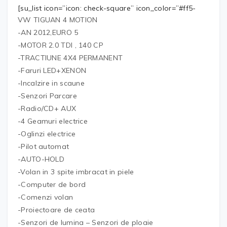
[su_list icon=”icon: check-square” icon_color=”#ff5-
VW TIGUAN 4 MOTION
-AN 2012,EURO 5
-MOTOR 2.0 TDI , 140 CP
-TRACTIUNE 4X4 PERMANENT
-Faruri LED+XENON
-Incalzire in scaune
-Senzori Parcare
-Radio/CD+ AUX
-4 Geamuri electrice
-Oglinzi electrice
-Pilot automat
-AUTO-HOLD
-Volan in 3 spite imbracat in piele
-Computer de bord
-Comenzi volan
-Proiectoare de ceata
-Senzori de lumina – Senzori de ploaie