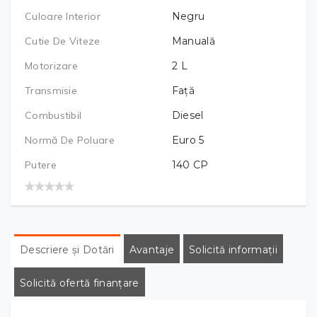
Culoare Interior
Negru
Cutie De Viteze
Manuală
Motorizare
2
L
Transmisie
Față
Combustibil
Diesel
Normă De Poluare
Euro 5
Putere
140
CP
Descriere și Dotări
Avantaje
Solicită informații
Solicită ofertă finanțare