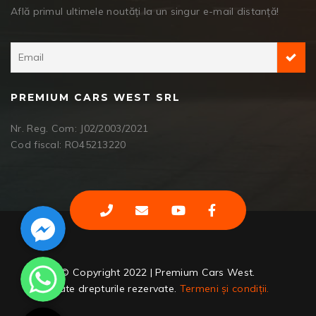
Află primul ultimele noutăți la un singur e-mail distanță!
PREMIUM CARS WEST SRL
Nr. Reg. Com: J02/2003/2021
Cod fiscal: RO45213220
Facebook Messenger
WhatsApp
© Copyright 2022 | Premium Cars West.
Toate drepturile rezervate.
Termeni și condiții.