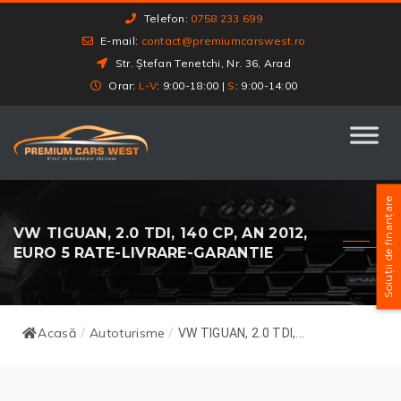
Telefon:
0758 233 699
E-mail:
contact@premiumcarswest.ro
Str. Ștefan Tenetchi, Nr. 36, Arad
Orar:
L-V
: 9:00-18:00 |
S
: 9:00-14:00
Soluții de finanțare
VW TIGUAN, 2.0 TDI, 140 CP, AN 2012,
EURO 5 RATE-LIVRARE-GARANTIE
Acasă
Autoturisme
/
/
VW TIGUAN, 2.0 TDI,...