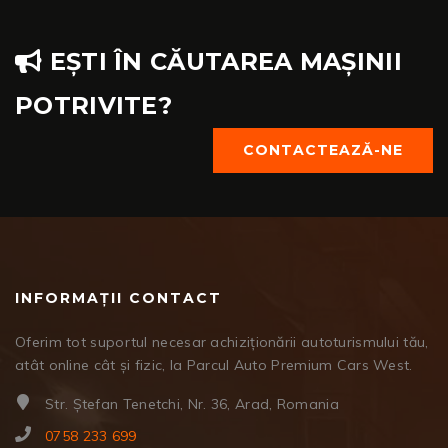
EȘTI ÎN CĂUTAREA MAȘINII
POTRIVITE?
CONTACTEAZĂ-NE
INFORMAȚII CONTACT
Oferim tot suportul necesar achiziționării autoturismului tău,
atât online cât și fizic, la Parcul Auto Premium Cars West.
Str. Ștefan Tenetchi, Nr. 36, Arad, Romania
0758 233 699