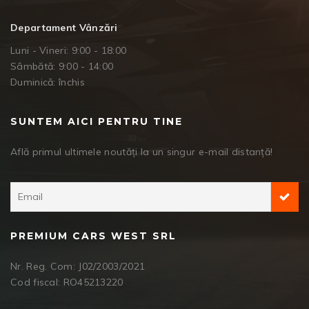
Departament Vânzări
Luni - Vineri: 9:00 - 18:00
Sâmbătă: 9:00 - 14:00
Duminică: închis
SUNTEM AICI PENTRU TINE
Află primul ultimele noutăți la un singur e-mail distanță!
PREMIUM CARS WEST SRL
Nr. Reg. Com: J02/2003/2021
Cod fiscal: RO45213220