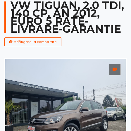
VW TIGUAN, 2.0 TDI,
140 CP, AN 2012,
EURO 5 RATE-
LIVRARE-GARANTIE
Adăugare la comparare