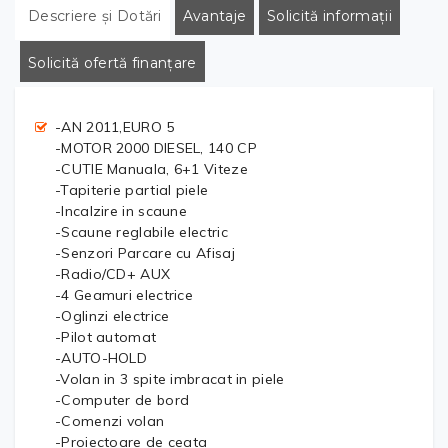
Descriere și Dotări
Avantaje
Solicită informații
Solicită ofertă finanțare
-AN 2011,EURO 5
-MOTOR 2000 DIESEL, 140 CP
-CUTIE Manuala, 6+1 Viteze
-Tapiterie partial piele
-Incalzire in scaune
-Scaune reglabile electric
-Senzori Parcare cu Afisaj
-Radio/CD+ AUX
-4 Geamuri electrice
-Oglinzi electrice
-Pilot automat
-AUTO-HOLD
-Volan in 3 spite imbracat in piele
-Computer de bord
-Comenzi volan
-Proiectoare de ceata