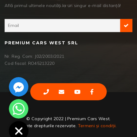
Află primul ultimele noutăți la un singur e-mail distanță!
PREMIUM CARS WEST SRL
Nr. Reg. Com: J02/2003/2021
Cod fiscal: RO45213220
Facebook Messenger
WhatsApp
© Copyright 2022 | Premium Cars West.
Toate drepturile rezervate.
Termeni și condiții.