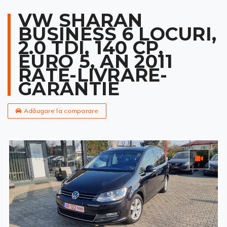
VW SHARAN
BUSINESS 6 LOCURI,
2.0 TDI, 140 CP,
EURO 5, AN 2011
RATE-LIVRARE-
GARANTIE
Adăugare la comparare