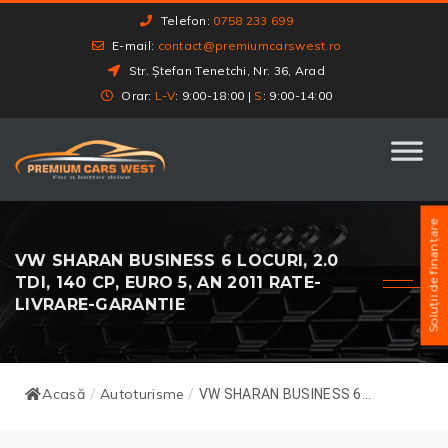
Telefon:
0758 233 699
E-mail:
contact@premiumcarswest.ro
Str. Ștefan Tenetchi, Nr. 36, Arad
Orar:
L-V
: 9:00-18:00 |
S
: 9:00-14:00
Soluții de finanțare
VW SHARAN BUSINESS 6 LOCURI, 2.0
TDI, 140 CP, EURO 5, AN 2011 RATE-
LIVRARE-GARANTIE
Acasă
Autoturisme
/
/
VW SHARAN BUSINESS 6...