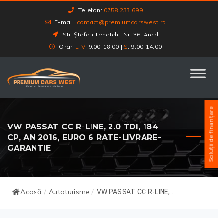
Telefon:
0758 233 699
E-mail:
contact@premiumcarswest.ro
Str. Ștefan Tenetchi, Nr. 36, Arad
Orar:
L-V
: 9:00-18:00 |
S
: 9:00-14:00
Soluții de finanțare
VW PASSAT CC R-LINE, 2.0 TDI, 184
CP, AN 2016, EURO 6 RATE-LIVRARE-
GARANTIE
Acasă
Autoturisme
/
/
VW PASSAT CC R-LINE,...