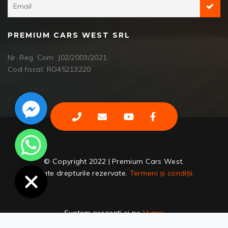
PREMIUM CARS WEST SRL
Nr. Reg. Com: J02/2003/2021
Cod fiscal: RO45213220
Facebook Messenger
WhatsApp
© Copyright 2022 | Premium Cars West.
Toate drepturile rezervate.
Termeni și condiții.
Suntem prezenți și pe
Vumsi