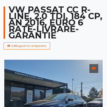
VW PASSAT CC R-
LINE, 2.0 TDI, 184 CP,
AN 2016, EURO 6
RATE-LIVRARE-
GARANTIE
Adăugare la comparare