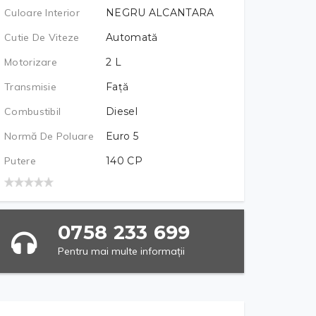
Culoare Interior
NEGRU ALCANTARA
Cutie De Viteze
Automată
Motorizare
2
L
Transmisie
Față
Combustibil
Diesel
Normă De Poluare
Euro 5
Putere
140
CP
0758 233 699
Pentru mai multe informații