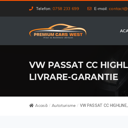
Telefon:
0758 233 699
E-mail:
contact@
AC
VW PASSAT CC HIGHLIN
LIVRARE-GARANTIE
Acasă
Autoturisme
/
/
VW PASSAT CC HIGHLINE,.