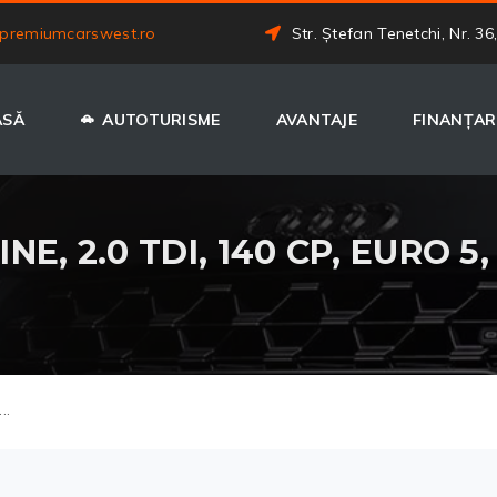
premiumcarswest.ro
Str. Ștefan Tenetchi, Nr. 36
ASĂ
AUTOTURISME
AVANTAJE
FINANȚAR
E, 2.0 TDI, 140 CP, EURO 5,
..