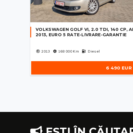
VOLKSWAGEN GOLF VI, 2.0 TDI, 140 CP, 
2013, EURO 5 RATE-LIVRARE-GARANTIE
2013
168 000
Km
Diesel
6 490 EUR
EȘTI ÎN CĂUTA