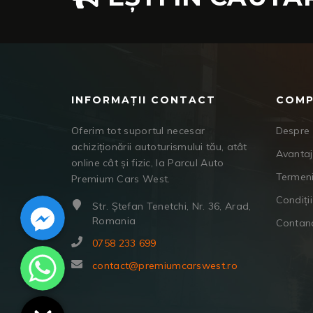
INFORMAȚII CONTACT
COMP
Oferim tot suportul necesar
Despre 
achiziționării autoturismului tău, atât
Avanta
online cât și fizic, la Parcul Auto
Termeni
Premium Cars West.
Facebook Messenger
Condiții
Str. Ștefan Tenetchi, Nr. 36, Arad,
Romania
Contan
0758 233 699
WhatsApp
contact@premiumcarswest.ro