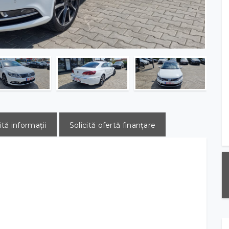
ită informații
Solicită ofertă finanțare