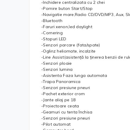
-Inchidere centralizata cu 2 chei
-Pornire buton Start/Stop
-Navigatie mare,Radio CD/DVD/MP3, Aux, Sl
-Bluetooth
-Faruri xenon,led daylight
-Cornering
-Stopuri LED
-Senzori parcare (fata/spate)
-Oglinz heliomate, incalzite
-Line Assist(asistență la ținerea benzii de rul
-Senzori ploaie
-Senzori lumina
-Asistenta Faza lunga automata
-Trapa Panoramica
-Senzori presiune pneuri
-Pachet exterior crom
-Jante aliaj pe 18
-Proiectoare ceata
-Geamuri cu tenta închisa
-Senzori presiune pneuri
-Pilot automat