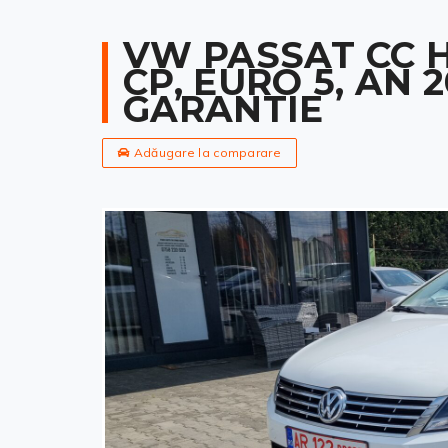
VW PASSAT CC HI
CP, EURO 5, AN 
GARANTIE
Adăugare la comparare