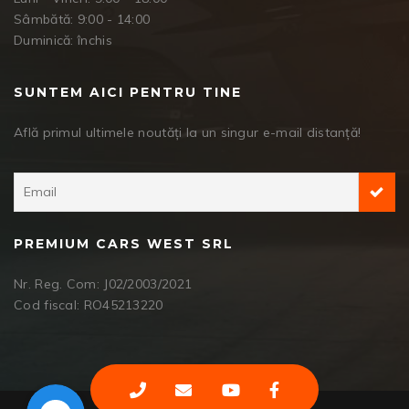
Sâmbătă: 9:00 - 14:00
Duminică: închis
SUNTEM AICI PENTRU TINE
Află primul ultimele noutăți la un singur e-mail distanță!
PREMIUM CARS WEST SRL
Nr. Reg. Com: J02/2003/2021
Cod fiscal: RO45213220
Facebook Messenger