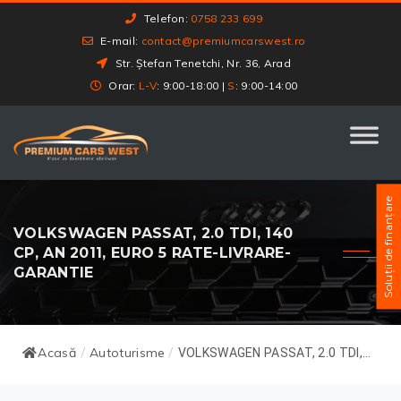
Telefon:
0758 233 699
E-mail:
contact@premiumcarswest.ro
Str. Ștefan Tenetchi, Nr. 36, Arad
Orar:
L-V
: 9:00-18:00 |
S
: 9:00-14:00
Soluții de finanțare
VOLKSWAGEN PASSAT, 2.0 TDI, 140
CP, AN 2011, EURO 5 RATE-LIVRARE-
GARANTIE
Acasă
Autoturisme
/
/
VOLKSWAGEN PASSAT, 2.0 TDI,...