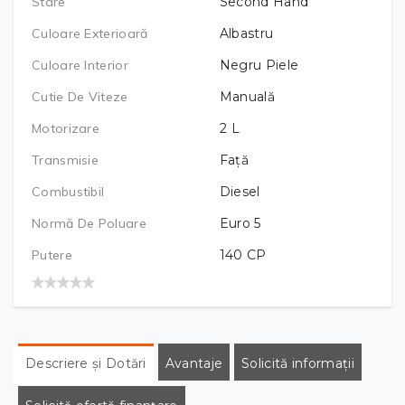
Stare
Second Hand
Culoare Exterioară
Albastru
Culoare Interior
Negru Piele
Cutie De Viteze
Manuală
Motorizare
2
L
Transmisie
Față
Combustibil
Diesel
Normă De Poluare
Euro 5
Putere
140
CP
Descriere și Dotări
Avantaje
Solicită informații