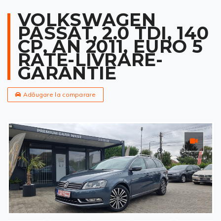
VOLKSWAGEN
PASSAT, 2.0 TDI, 140
CP, AN 2011, EURO 5
RATE-LIVRARE-
GARANTIE
Adăugare la comparare