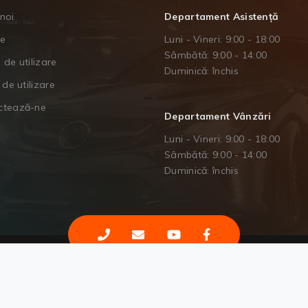
noi
Departament Asistență
je
Luni - Vineri: 9:00 - 18:00
Sâmbătă: 9:00 - 14:00
 de utilizare
Duminică: închis
 de utilizare
ctează-ne
Departament Vânzări
Luni - Vineri: 9:00 - 18:00
Sâmbătă: 9:00 - 14:00
Duminică: închis