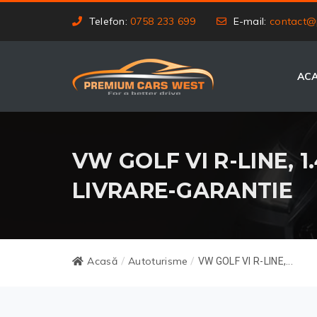
Telefon:
0758 233 699
E-mail:
contact@
AC
VW GOLF VI R-LINE, 1.
LIVRARE-GARANTIE
Acasă
Autoturisme
/
/
VW GOLF VI R-LINE,...