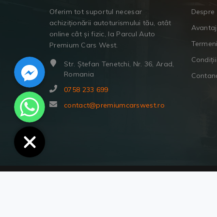
Oferim tot suportul necesar
Despre 
achiziționării autoturismului tău, atât
Avanta
online cât și fizic, la Parcul Auto
Termeni
Premium Cars West.
Facebook Messenger
Condiții
Str. Ștefan Tenetchi, Nr. 36, Arad,
Romania
Contan
0758 233 699
WhatsApp
contact@premiumcarswest.ro
© Copyright 2022 | Premium Cars West.
Toate drepturile rezervate.
Termeni și condiții.