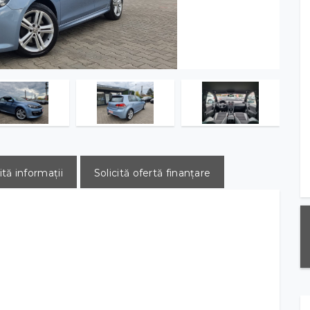
ită informații
Solicită ofertă finanțare