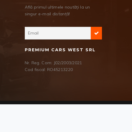
Află primul ultimele noutăți la un
singur e-mail distanță!
PREMIUM CARS WEST SRL
Nr. Reg. Com: J02/2003/2021
Cod fiscal: RO45213220
Suntem prezenți și pe
Vumsi
COMPARE LIST