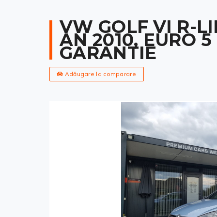
VW GOLF VI R-LINE
AN 2010, EURO 5
GARANTIE
Adăugare la comparare