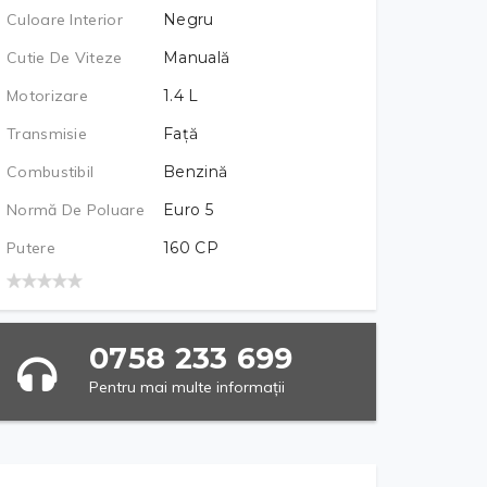
Culoare Interior
Negru
Cutie De Viteze
Manuală
Motorizare
1.4
L
Transmisie
Față
Combustibil
Benzină
Normă De Poluare
Euro 5
Putere
160
CP
0758 233 699
Pentru mai multe informații