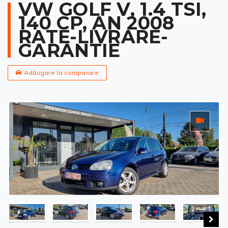
VW GOLF V, 1.4 TSI,
140 CP, AN 2008
RATE-LIVRARE-
GARANTIE
Adăugare la comparare