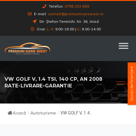
Telefon:
0758 233 699
E-mail:
contact@premiumcarswest.ro
Str. Ștefan Tenetchi, Nr. 36, Arad
Orar:
L-V
: 9:00-18:00 |
S
: 9:00-14:00
Soluții de finanțare
VW GOLF V, 1.4 TSI, 140 CP, AN 2008
RATE-LIVRARE-GARANTIE
Acasă
Autoturisme
/
/
VW GOLF V, 1.4...