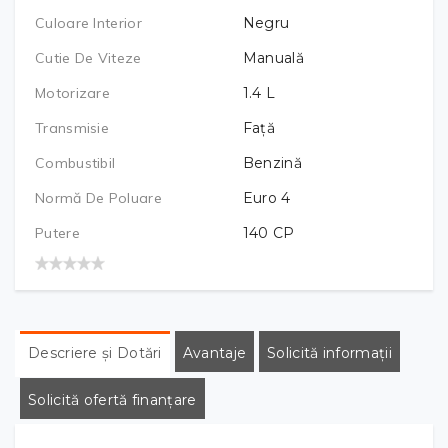
Culoare Interior
Negru
Cutie De Viteze
Manuală
Motorizare
1.4
L
Transmisie
Față
Combustibil
Benzină
Normă De Poluare
Euro 4
Putere
140
CP
Descriere și Dotări
Avantaje
Solicită informații
Solicită ofertă finanțare