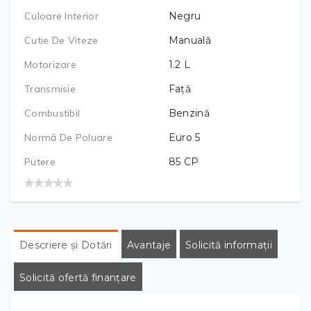
Culoare Interior
Negru
Cutie De Viteze
Manuală
Motorizare
1.2
L
Transmisie
Față
Combustibil
Benzină
Normă De Poluare
Euro 5
Putere
85
CP
Descriere și Dotări
Avantaje
Solicită informații
Solicită ofertă finanțare