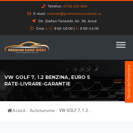
Telefon:
0758 233 699
E-mail:
contact@premiumcarswest.ro
Str. Ștefan Tenetchi, Nr. 36, Arad
Orar:
L-V
: 9:00-18:00 |
S
: 9:00-14:00
Soluții de finanțare
VW GOLF 7, 1.2 BENZINA, EURO 5
RATE-LIVRARE-GARANTIE
Acasă
Autoturisme
/
/
VW GOLF 7, 1.2...