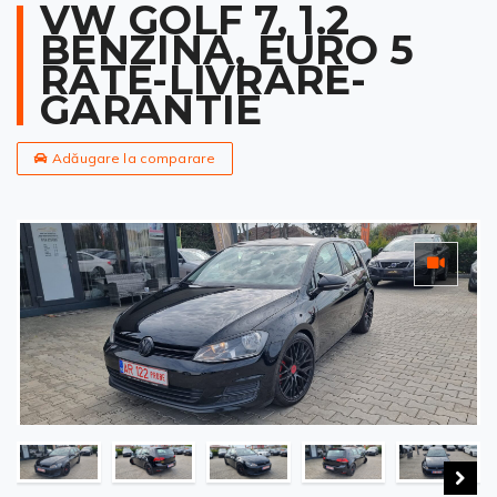
VW GOLF 7, 1.2
BENZINA, EURO 5
RATE-LIVRARE-
GARANTIE
Adăugare la comparare