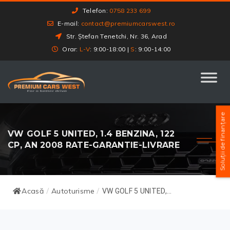
Telefon:
0758 233 699
E-mail:
contact@premiumcarswest.ro
Str. Ștefan Tenetchi, Nr. 36, Arad
Orar:
L-V
: 9:00-18:00 |
S
: 9:00-14:00
Soluții de finanțare
VW GOLF 5 UNITED, 1.4 BENZINA, 122
CP, AN 2008 RATE-GARANTIE-LIVRARE
Acasă
Autoturisme
/
/
VW GOLF 5 UNITED,...