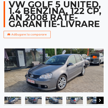
VW GOLF 5 UNITED,
1.4 BENZINA, 122 CP,
AN 2008 RATE-
GARANTIE-LIVRARE
Adăugare la comparare