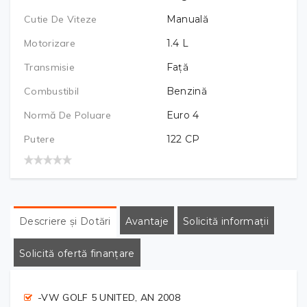
Cutie De Viteze
Manuală
Motorizare
1.4
L
Transmisie
Față
Combustibil
Benzină
Normă De Poluare
Euro 4
Putere
122
CP
Descriere și Dotări
Avantaje
Solicită informații
Solicită ofertă finanțare
-VW GOLF 5 UNITED, AN 2008