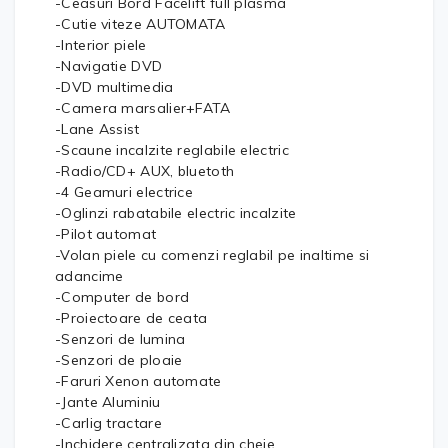
-Ceasuri Bord Facelift full plasma
-Cutie viteze AUTOMATA
-Interior piele
-Navigatie DVD
-DVD multimedia
-Camera marsalier+FATA
-Lane Assist
-Scaune incalzite reglabile electric
-Radio/CD+ AUX, bluetoth
-4 Geamuri electrice
-Oglinzi rabatabile electric incalzite
-Pilot automat
-Volan piele cu comenzi reglabil pe inaltime si
adancime
-Computer de bord
-Proiectoare de ceata
-Senzori de lumina
-Senzori de ploaie
-Faruri Xenon automate
-Jante Aluminiu
-Carlig tractare
-Inchidere centralizata din cheie