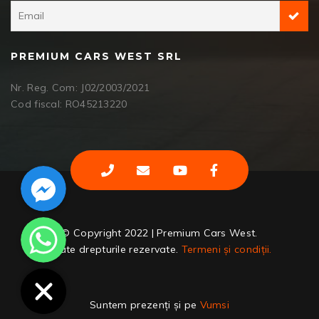
PREMIUM CARS WEST SRL
Nr. Reg. Com: J02/2003/2021
Cod fiscal: RO45213220
Facebook Messenger
WhatsApp
© Copyright 2022 | Premium Cars West.
Toate drepturile rezervate.
Termeni și condiții.
Suntem prezenți și pe
Vumsi