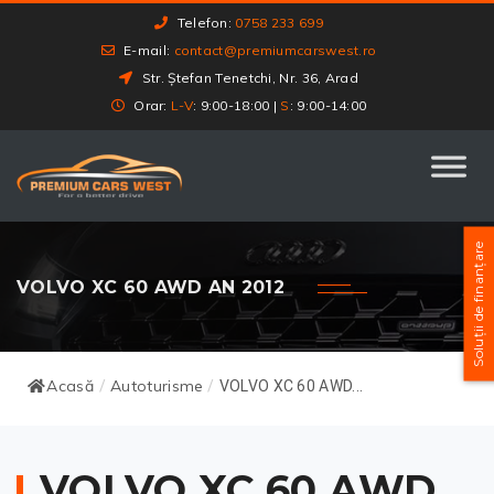
Telefon:
0758 233 699
E-mail:
contact@premiumcarswest.ro
Str. Ștefan Tenetchi, Nr. 36, Arad
Orar:
L-V
: 9:00-18:00 |
S
: 9:00-14:00
Soluții de finanțare
VOLVO XC 60 AWD AN 2012
Acasă
Autoturisme
/
/
VOLVO XC 60 AWD...
VOLVO XC 60 AWD