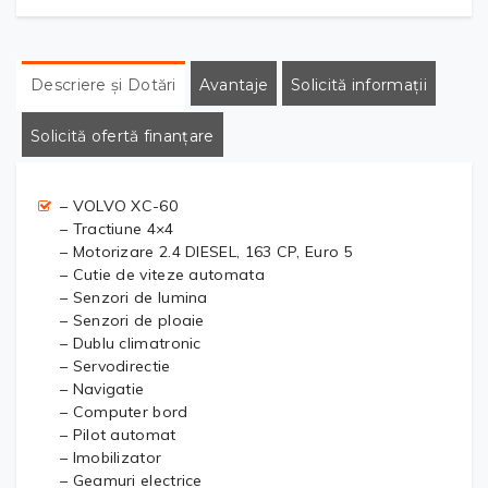
Descriere și Dotări
Avantaje
Solicită informații
Solicită ofertă finanțare
– VOLVO XC-60
– Tractiune 4×4
– Motorizare 2.4 DIESEL, 163 CP, Euro 5
– Cutie de viteze automata
– Senzori de lumina
– Senzori de ploaie
– Dublu climatronic
– Servodirectie
– Navigatie
– Computer bord
– Pilot automat
– Imobilizator
– Geamuri electrice