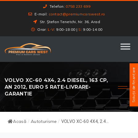
Telefon:
0758 233 699
E-mail:
contact@premiumcarswest.ro
Str. Ștefan Tenetchi, Nr. 36, Arad
Orar:
L-V
: 9:00-18:00 |
S
: 9:00-14:00
Soluții de finanțare
VOLVO XC-60 4X4, 2.4 DIESEL, 163 CP,
AN 2012, EURO 5 RATE-LIVRARE-
GARANTIE
Acasă
Autoturisme
/
/
VOLVO XC-60 4X4, 2.4...