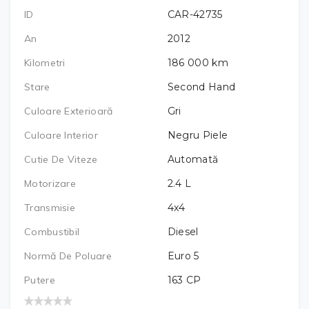
ID
CAR-42735
An
2012
Kilometri
186 000
km
Stare
Second Hand
Culoare Exterioară
Gri
Culoare Interior
Negru Piele
Cutie De Viteze
Automată
Motorizare
2.4
L
Transmisie
4x4
Combustibil
Diesel
Normă De Poluare
Euro 5
Putere
163
CP