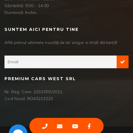
Sâmbătă: 9:00 - 14:00
Duminică: închis
SUNTEM AICI PENTRU TINE
Află primul ultimele noutăți la un singur e-mail distanță!
PREMIUM CARS WEST SRL
Nr. Reg. Com: J02/2003/2021
Cod fiscal: RO45213220
Facebook Messenger