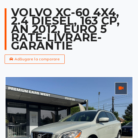
VOLVO XC-60 4X4,
2.4 DIESEL, 163 CP,
AN 2012, EURO 5
RATE-LIVRARE-
GARANTIE
Adăugare la comparare