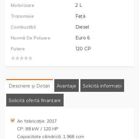
Motorizare
2
L
Transmisie
Față
Combustibil
Diesel
Normă De Poluare
Euro 6
Putere
120
CP
Descriere și Dotări
Avantaje
Solicită informații
Solicită ofertă finanțare
An fabricație: 2017
CP: 88 kW / 120 HP
Capacitate cilindrică: 1.968 ccm