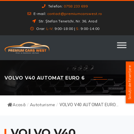
Telefon:
0758 233 699
E-mail:
contact@premiumcarswest.ro
Str. Ștefan Tenetchi, Nr. 36, Arad
Orar:
L-V
: 9:00-18:00 |
S
: 9:00-14:00
Soluții de finanțare
VOLVO V40 AUTOMAT EURO 6
Acasă
Autoturisme
/
/
VOLVO V40 AUTOMAT EURO...
VOLVO V40