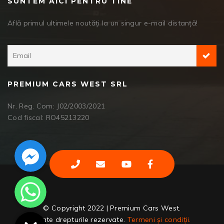
SUNTEM AICI PENTRU TINE
Află primul ultimele noutăți la un singur e-mail distanță!
PREMIUM CARS WEST SRL
Nr. Reg. Com: J02/2003/2021
Cod fiscal: RO45213220
Facebook Messenger
WhatsApp
© Copyright 2022 | Premium Cars West.
Toate drepturile rezervate.
Termeni și condiții.