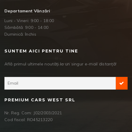
Departament Vânzări
Luni - Vineri: 9:00 - 18:00
Sâmbătă: 9:00 - 14:00
Duminică: închis
SUNTEM AICI PENTRU TINE
Află primul ultimele noutăți la un singur e-mail distanță!
PREMIUM CARS WEST SRL
Nr. Reg. Com: J02/2003/2021
Cod fiscal: RO45213220