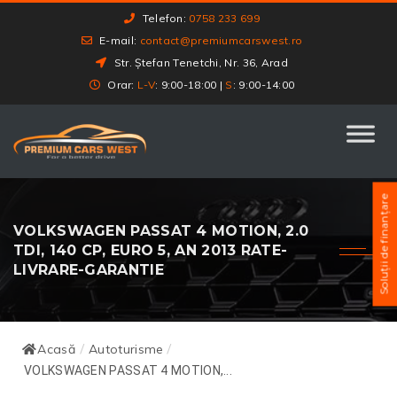
Telefon:
0758 233 699
E-mail:
contact@premiumcarswest.ro
Str. Ștefan Tenetchi, Nr. 36, Arad
Orar:
L-V
: 9:00-18:00 |
S
: 9:00-14:00
Soluții de finanțare
VOLKSWAGEN PASSAT 4 MOTION, 2.0
TDI, 140 CP, EURO 5, AN 2013 RATE-
LIVRARE-GARANTIE
Acasă
Autoturisme
/
/
VOLKSWAGEN PASSAT 4 MOTION,...