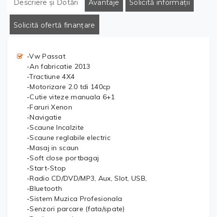
Descriere și Dotări
Avantaje
Solicită informații
Solicită ofertă finanțare
-Vw Passat
-An fabricatie 2013
-Tractiune 4X4
-Motorizare 2.0 tdi 140cp
-Cutie viteze manuala 6+1
-Faruri Xenon
-Navigatie
-Scaune Incalzite
-Scaune reglabile electric
-Masaj in scaun
-Soft close portbagaj
-Start-Stop
-Radio CD/DVD/MP3, Aux, Slot, USB,
-Bluetooth
-Sistem Muzica Profesionala
-Senzori parcare (fata/spate)