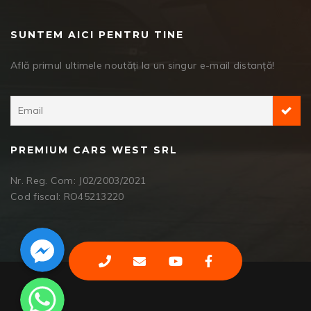
SUNTEM AICI PENTRU TINE
Află primul ultimele noutăți la un singur e-mail distanță!
PREMIUM CARS WEST SRL
Nr. Reg. Com: J02/2003/2021
Cod fiscal: RO45213220
Facebook Messenger
WhatsApp