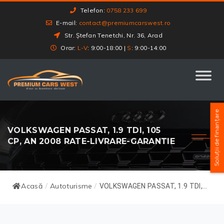
Telefon:
0758 233 699
E-mail:
contact@premiumcarswest.ro
Str. Ștefan Tenetchi, Nr. 36, Arad
Orar:
L-V
: 9:00-18:00 |
S
: 9:00-14:00
Soluții de finanțare
VOLKSWAGEN PASSAT, 1.9 TDI, 105
CP, AN 2008 RATE-LIVRARE-GARANTIE
Acasă
Autoturisme
/
/
VOLKSWAGEN PASSAT, 1.9 TDI,...