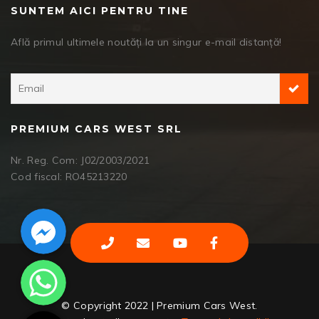
SUNTEM AICI PENTRU TINE
Află primul ultimele noutăți la un singur e-mail distanță!
PREMIUM CARS WEST SRL
Nr. Reg. Com: J02/2003/2021
Cod fiscal: RO45213220
Facebook Messenger
WhatsApp
© Copyright 2022 | Premium Cars West.