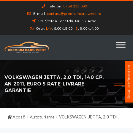
Telefon:
0758 233 699
E-mail:
contact@premiumcarswest.ro
Str. Ștefan Tenetchi, Nr. 36, Arad
Orar:
L-V
: 9:00-18:00 |
S
: 9:00-14:00
Soluții de finanțare
VOLKSWAGEN JETTA, 2.0 TDI, 140 CP,
AN 2011, EURO 5 RATE-LIVRARE-
GARANTIE
Acasă
Autoturisme
/
/
VOLKSWAGEN JETTA, 2.0 TDI,...