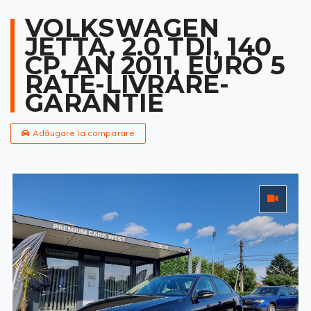
VOLKSWAGEN
JETTA, 2.0 TDI, 140
CP, AN 2011, EURO 5
RATE-LIVRARE-
GARANTIE
Adăugare la comparare