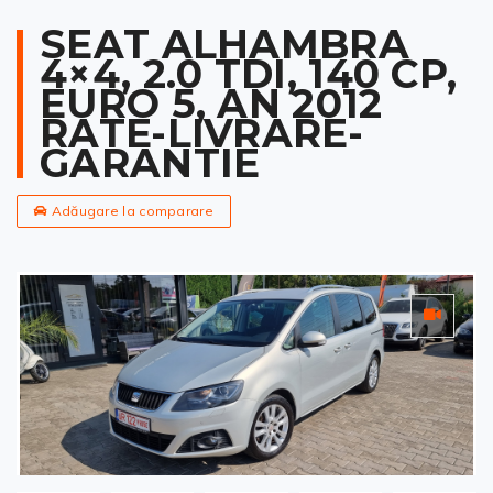
SEAT ALHAMBRA
4×4, 2.0 TDI, 140 CP,
EURO 5, AN 2012
RATE-LIVRARE-
GARANTIE
Adăugare la comparare