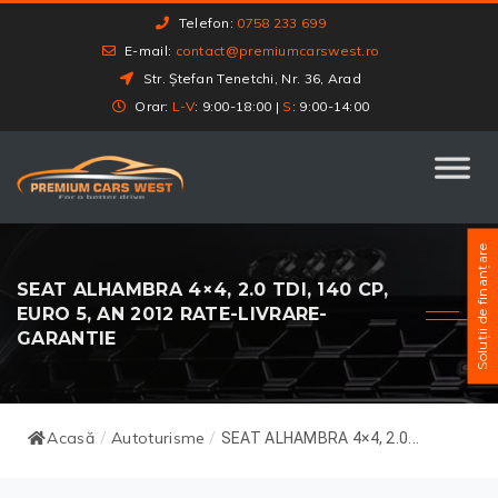
Telefon:
0758 233 699
E-mail:
contact@premiumcarswest.ro
Str. Ștefan Tenetchi, Nr. 36, Arad
Orar:
L-V
: 9:00-18:00 |
S
: 9:00-14:00
Soluții de finanțare
SEAT ALHAMBRA 4×4, 2.0 TDI, 140 CP,
EURO 5, AN 2012 RATE-LIVRARE-
GARANTIE
Acasă
Autoturisme
/
/
SEAT ALHAMBRA 4×4, 2.0...