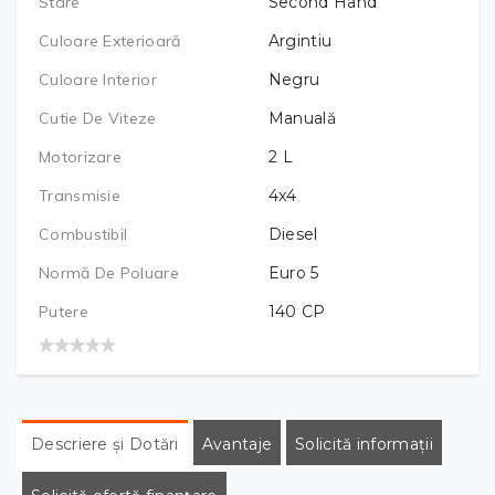
Stare
Second Hand
Culoare Exterioară
Argintiu
Culoare Interior
Negru
Cutie De Viteze
Manuală
Motorizare
2
L
Transmisie
4x4
Combustibil
Diesel
Normă De Poluare
Euro 5
Putere
140
CP
Descriere și Dotări
Avantaje
Solicită informații