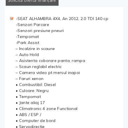
Solicită ofertă finanțare
-SEAT ALHAMBRA 4X4, An 2012, 2.0 TDI 140 cp
-Senzori Parcare
-Senzori presiune pneuri
-Tempomat
-Park Assist
– Incalzire in scaune
– Auto Hold
– Asistenta coborare panta, rampa
– Scaun reglabil electric
– Camera video pt mersul inapoi
– Faruri xenon
• Combustibil: Diesel
• Culoare: Negru
• Tempomat
• Jante aliaj 17
• Climatronic 4 zone Functional
• ABS / ESP /
• Computer de bord
• Servodirectie