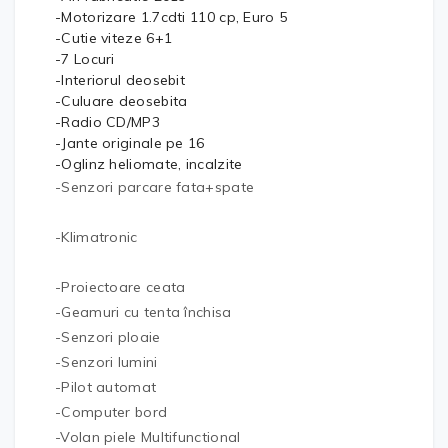
-Motorizare 1.7cdti 110 cp, Euro 5
-Cutie viteze 6+1
-7 Locuri
-Interiorul deosebit
-Culuare deosebita
-Radio CD/MP3
-Jante originale pe 16
-Oglinz heliomate, incalzite
-Senzori parcare fata+spate
-Klimatronic
-Proiectoare ceata
-Geamuri cu tenta închisa
-Senzori ploaie
-Senzori lumini
-Pilot automat
-Computer bord
-Volan piele Multifunctional