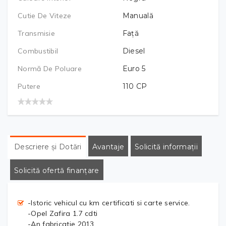
Cutie De Viteze
Manuală
Transmisie
Față
Combustibil
Diesel
Normă De Poluare
Euro 5
Putere
110
CP
Descriere și Dotări
Avantaje
Solicită informații
Solicită ofertă finanțare
-Istoric vehicul cu km certificati si carte service.
-Opel Zafira 1.7 cdti
-An fabricatie 2013