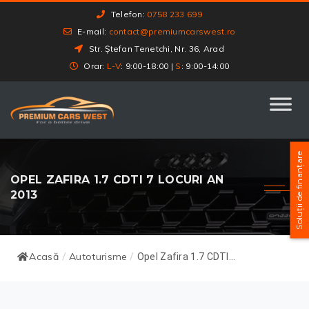
Telefon:
0758 233 699
E-mail:
contact@premiumcarswest.ro
Str. Ștefan Tenetchi, Nr. 36, Arad
Orar:
L-V
: 9:00-18:00 |
S
: 9:00-14:00
Soluții de finanțare
OPEL ZAFIRA 1.7 CDTI 7 LOCURI AN
2013
Acasă
Autoturisme
/
/
Opel Zafira 1.7 CDTI...