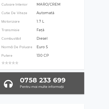
Culoare Interior
MARO/CREM
Cutie De Viteze
Automată
Motorizare
1.7
L
Transmisie
Față
Combustibil
Diesel
Normă De Poluare
Euro 5
Putere
130
CP
0758 233 699
Pentru mai multe informații