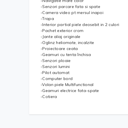
-Navigatie mare color
-Senzori parcare fata si spate
-Camera video pt mersul inapoi
-Trapa
-Interior partial piele deosebit in 2 culori
-Pachet exterior crom
-Jante aliaj originale
-Oglinz heliomate, incalzite
-Proiectoare ceata
-Geamuri cu tenta închisa
-Senzori ploaie
-Senzori lumini
-Pilot automat
-Computer bord
-Volan piele Multifunctional
-Geamuri electrice fata-spate
-Cotiera