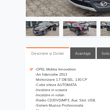
Descriere și Dotări
Avantaje
Solic
-OPEL Mokka Innovation
-An fabricatie 2013
-Motorizare 1.7 DIESEL, 130 CP
-Cutie viteze AUTOMATA
-Incalzire in scaune
-Incalzire in volan
-Radio CD/DVD/MP3, Aux, Slot, USB,
-Sistem Muzica Profesionala