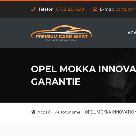
Telefon:
0758 233 699
E-mail:
contact@
AC
OPEL MOKKA INNOVAT
GARANTIE
Acasă
Autoturisme
/
/
OPEL MOKKA INNOVATION 