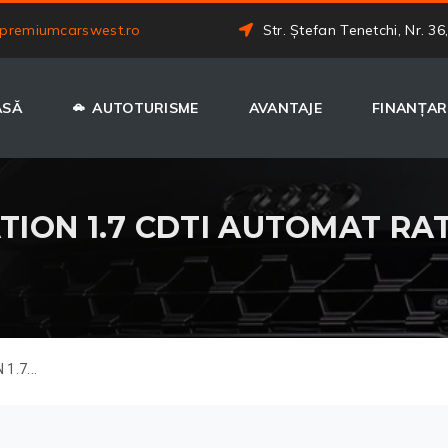
premiumcarswest.ro
Str. Ștefan Tenetchi, Nr. 36
ASĂ
AUTOTURISME
AVANTAJE
FINANȚAR
ION 1.7 CDTI AUTOMAT RAT
1.7...