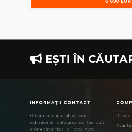
6 690 EUR
EȘTI ÎN CĂUTA
INFORMAȚII CONTACT
COMP
Oferim tot suportul necesar
Despre 
achiziționării autoturismului tău, atât
Avanta
online cât și fizic, la Parcul Auto