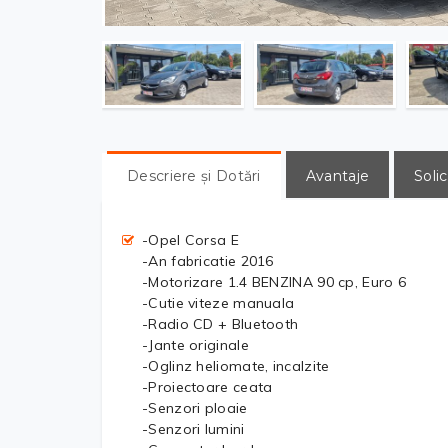
Descriere și Dotări
Avantaje
Solic
-Opel Corsa E
-An fabricatie 2016
-Motorizare 1.4 BENZINA 90 cp, Euro 6
-Cutie viteze manuala
-Radio CD + Bluetooth
-Jante originale
-Oglinz heliomate, incalzite
-Proiectoare ceata
-Senzori ploaie
-Senzori lumini