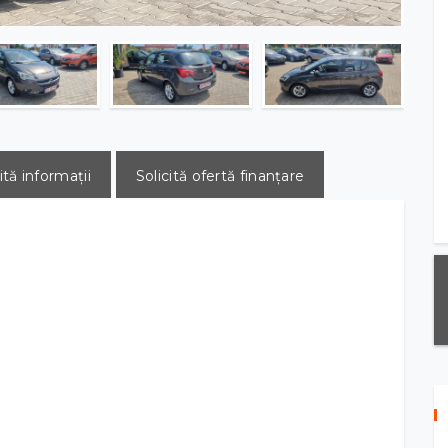
ită informații
Solicită ofertă finanțare