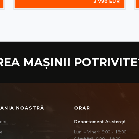
3 790 EUR
REA MAȘINII POTRIVITE
ANIA NOASTRĂ
ORAR
noi
Departament Asistență
je
Luni - Vineri: 9:00 - 18:00