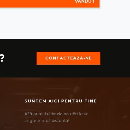
VÂNDUT
?
CONTACTEAZĂ-NE
SUNTEM AICI PENTRU TINE
Află primul ultimele noutăți la un
singur e-mail distanță!