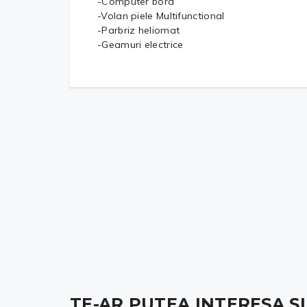
-Computer bord
-Volan piele Multifunctional
-Parbriz heliomat
-Geamuri electrice
TE-AR PUTEA INTERESA ȘI .