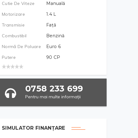
Cutie De Viteze
Manuală
Motorizare
1.4
L
Transmisie
Față
Combustibil
Benzină
Normă De Poluare
Euro 6
Putere
90
CP
0758 233 699
Pentru mai multe informații
SIMULATOR FINANȚARE