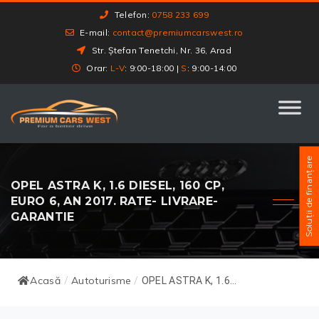
Telefon:
0758 233 699
E-mail:
contact@premiumcarswest.ro
Str. Ștefan Tenetchi, Nr. 36, Arad
Orar:
L-V
: 9:00-18:00 |
S
: 9:00-14:00
Soluții de finanțare
OPEL ASTRA K, 1.6 DIESEL, 160 CP,
EURO 6, AN 2017. RATE- LIVRARE-
GARANTIE
Acasă
Autoturisme
/
/
OPEL ASTRA K, 1.6...