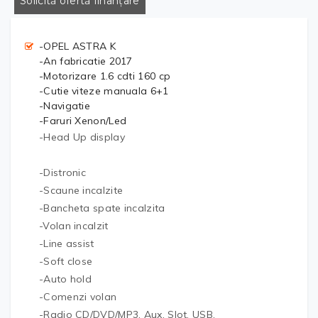
Solicită ofertă finanțare
-OPEL ASTRA K
-An fabricatie 2017
-Motorizare 1.6 cdti 160 cp
-Cutie viteze manuala 6+1
-Navigatie
-Faruri Xenon/Led
-Head Up display
-Distronic
-Scaune incalzite
-Bancheta spate incalzita
-Volan incalzit
-Line assist
-Soft close
-Auto hold
-Comenzi volan
-Radio CD/DVD/MP3, Aux, Slot, USB,