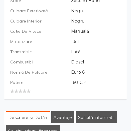
Stare
Second Hand
Culoare Exterioară
Negru
Culoare Interior
Negru
Cutie De Viteze
Manuală
Motorizare
1.6
L
Transmisie
Față
Combustibil
Diesel
Normă De Poluare
Euro 6
Putere
160
CP
Descriere și Dotări
Avantaje
Solicită informații