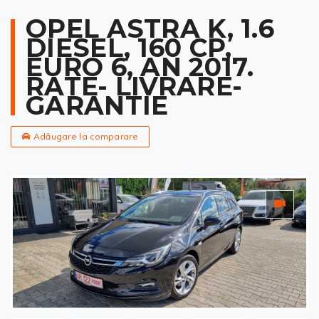
OPEL ASTRA K, 1.6
DIESEL, 160 CP,
EURO 6, AN 2017.
RATE- LIVRARE-
GARANTIE
Adăugare la comparare