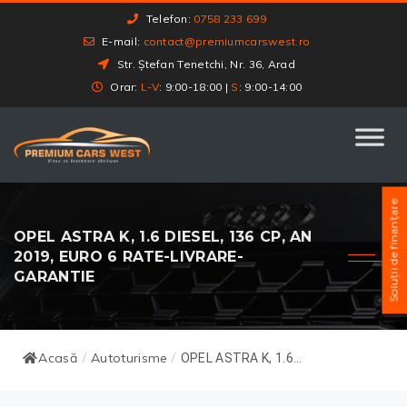
Telefon:
0758 233 699
E-mail:
contact@premiumcarswest.ro
Str. Ștefan Tenetchi, Nr. 36, Arad
Orar:
L-V
: 9:00-18:00 |
S
: 9:00-14:00
Soluții de finanțare
OPEL ASTRA K, 1.6 DIESEL, 136 CP, AN
2019, EURO 6 RATE-LIVRARE-
GARANTIE
Acasă
Autoturisme
/
/
OPEL ASTRA K, 1.6...