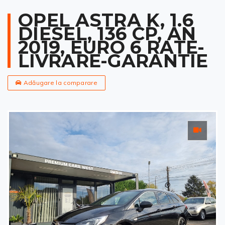
OPEL ASTRA K, 1.6
DIESEL, 136 CP, AN
2019, EURO 6 RATE-
LIVRARE-GARANTIE
Adăugare la comparare