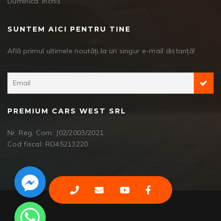
Duminică: închis
SUNTEM AICI PENTRU TINE
Află primul ultimele noutăți la un singur e-mail distanță!
PREMIUM CARS WEST SRL
Nr. Reg. Com: J02/2003/2021
Cod fiscal: RO45213220
Facebook Messenger
WhatsApp