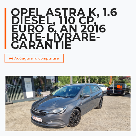
OPEL ASTRA K, 1.6
DIESEL, 110 CP,
EURO 6, AN 2016
RATE-LIVRARE-
GARANTIE
Adăugare la comparare