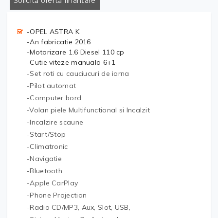
Solicită ofertă finanțare
-OPEL ASTRA K
-An fabricatie 2016
-Motorizare 1.6 Diesel 110 cp
-Cutie viteze manuala 6+1
-Set roti cu cauciucuri de iarna
-Pilot automat
-Computer bord
-Volan piele Multifunctional si Incalzit
-Incalzire scaune
-Start/Stop
-Climatronic
-Navigatie
-Bluetooth
-Apple CarPlay
-Phone Projection
-Radio CD/MP3, Aux, Slot, USB,