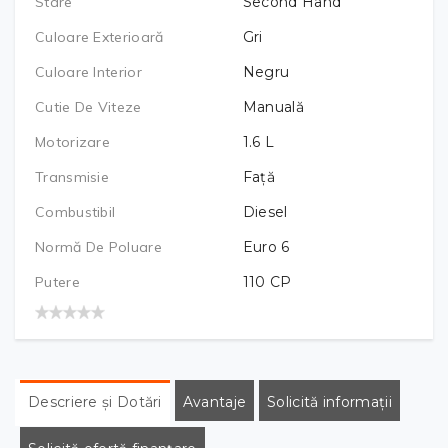
Stare
Second Hand
Culoare Exterioară
Gri
Culoare Interior
Negru
Cutie De Viteze
Manuală
Motorizare
1.6
L
Transmisie
Față
Combustibil
Diesel
Normă De Poluare
Euro 6
Putere
110
CP
Descriere și Dotări
Avantaje
Solicită informații