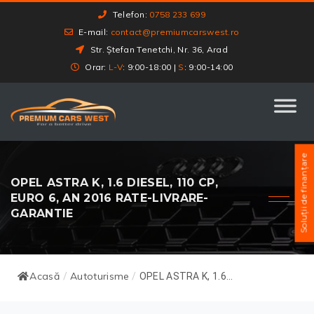
Telefon:
0758 233 699
E-mail:
contact@premiumcarswest.ro
Str. Ștefan Tenetchi, Nr. 36, Arad
Orar:
L-V
: 9:00-18:00 |
S
: 9:00-14:00
Soluții de finanțare
OPEL ASTRA K, 1.6 DIESEL, 110 CP,
EURO 6, AN 2016 RATE-LIVRARE-
GARANTIE
Acasă
Autoturisme
/
/
OPEL ASTRA K, 1.6...