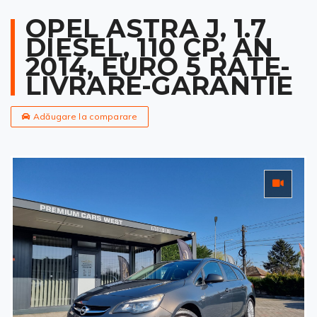
OPEL ASTRA J, 1.7
DIESEL, 110 CP, AN
2014, EURO 5 RATE-
LIVRARE-GARANTIE
Adăugare la comparare