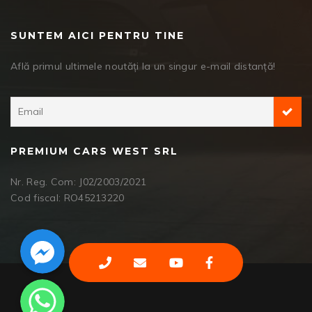
SUNTEM AICI PENTRU TINE
Află primul ultimele noutăți la un singur e-mail distanță!
PREMIUM CARS WEST SRL
Nr. Reg. Com: J02/2003/2021
Cod fiscal: RO45213220
Facebook Messenger
WhatsApp