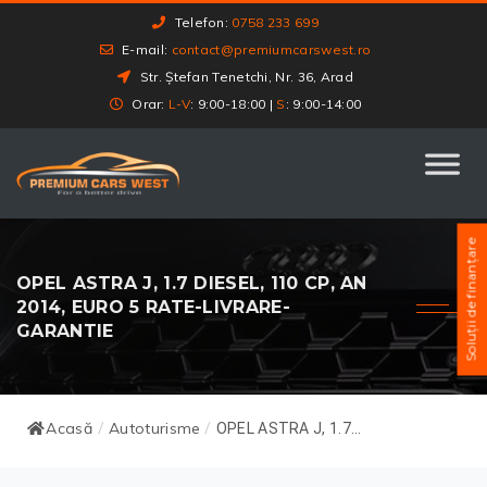
Telefon:
0758 233 699
E-mail:
contact@premiumcarswest.ro
Str. Ștefan Tenetchi, Nr. 36, Arad
Orar:
L-V
: 9:00-18:00 |
S
: 9:00-14:00
Soluții de finanțare
OPEL ASTRA J, 1.7 DIESEL, 110 CP, AN
2014, EURO 5 RATE-LIVRARE-
GARANTIE
Acasă
Autoturisme
/
/
OPEL ASTRA J, 1.7...