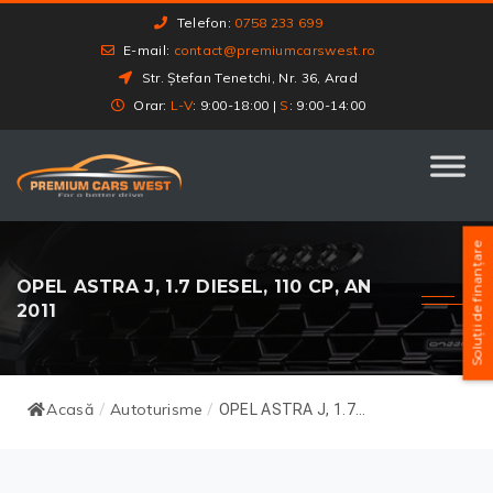
Telefon:
0758 233 699
E-mail:
contact@premiumcarswest.ro
Str. Ștefan Tenetchi, Nr. 36, Arad
Orar:
L-V
: 9:00-18:00 |
S
: 9:00-14:00
Soluții de finanțare
OPEL ASTRA J, 1.7 DIESEL, 110 CP, AN
2011
Acasă
Autoturisme
/
/
OPEL ASTRA J, 1.7...