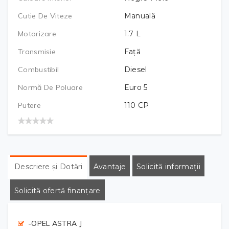
Cutie De Viteze
Manuală
Motorizare
1.7
L
Transmisie
Față
Combustibil
Diesel
Normă De Poluare
Euro 5
Putere
110
CP
Descriere și Dotări
Avantaje
Solicită informații
Solicită ofertă finanțare
-OPEL ASTRA J