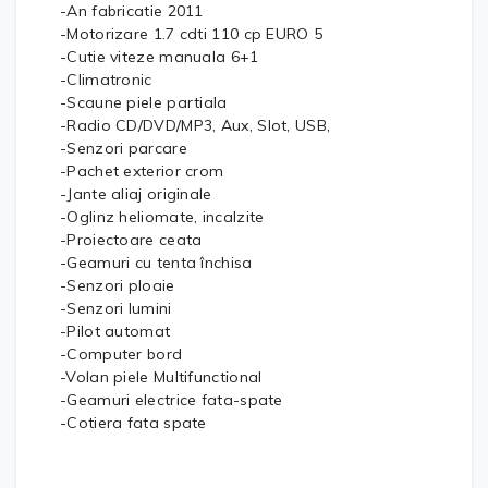
-An fabricatie 2011
-Motorizare 1.7 cdti 110 cp EURO 5
-Cutie viteze manuala 6+1
-Climatronic
-Scaune piele partiala
-Radio CD/DVD/MP3, Aux, Slot, USB,
-Senzori parcare
-Pachet exterior crom
-Jante aliaj originale
-Oglinz heliomate, incalzite
-Proiectoare ceata
-Geamuri cu tenta închisa
-Senzori ploaie
-Senzori lumini
-Pilot automat
-Computer bord
-Volan piele Multifunctional
-Geamuri electrice fata-spate
-Cotiera fata spate