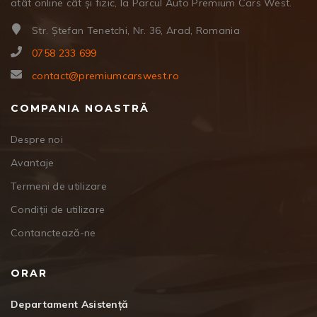
atât online cât și fizic, la Parcul Auto Premium Cars West.
Str. Ștefan Tenetchi, Nr. 36, Arad, Romania
0758 233 699
contact@premiumcarswest.ro
COMPANIA NOASTRĂ
Despre noi
Avantaje
Termeni de utilizare
Condiții de utilizare
Contanctează-ne
ORAR
Departament Asistență