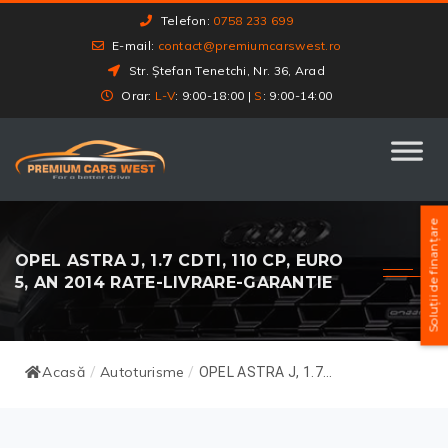
Telefon:
0758 233 699
E-mail:
contact@premiumcarswest.ro
Str. Ștefan Tenetchi, Nr. 36, Arad
Orar:
L-V
: 9:00-18:00 |
S
: 9:00-14:00
Soluții de finanțare
OPEL ASTRA J, 1.7 CDTI, 110 CP, EURO
5, AN 2014 RATE-LIVRARE-GARANTIE
Acasă
Autoturisme
/
/
OPEL ASTRA J, 1.7...