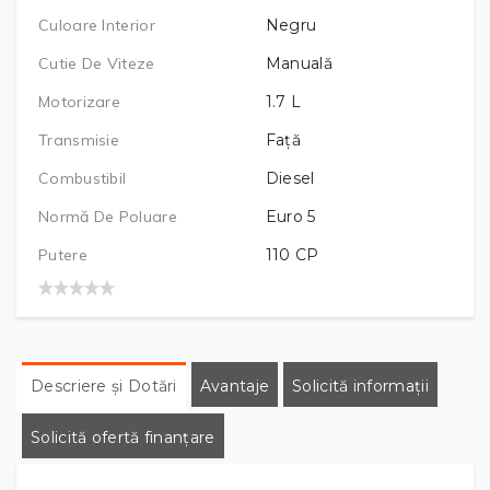
Culoare Interior
Negru
Cutie De Viteze
Manuală
Motorizare
1.7
L
Transmisie
Față
Combustibil
Diesel
Normă De Poluare
Euro 5
Putere
110
CP
Descriere și Dotări
Avantaje
Solicită informații
Solicită ofertă finanțare