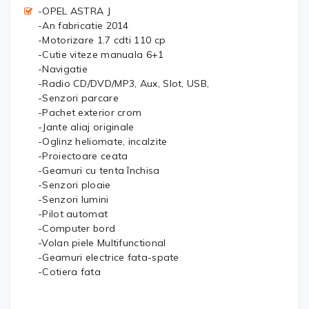
-OPEL ASTRA J
-An fabricatie 2014
-Motorizare 1.7 cdti 110 cp
-Cutie viteze manuala 6+1
-Navigatie
-Radio CD/DVD/MP3, Aux, Slot, USB,
-Senzori parcare
-Pachet exterior crom
-Jante aliaj originale
-Oglinz heliomate, incalzite
-Proiectoare ceata
-Geamuri cu tenta închisa
-Senzori ploaie
-Senzori lumini
-Pilot automat
-Computer bord
-Volan piele Multifunctional
-Geamuri electrice fata-spate
-Cotiera fata