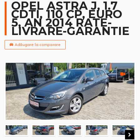
OPEL ASTRA J, 1.7
CDTI, 110 CP, EURO
5, AN 2014 RATE-
LIVRARE-GARANTIE
Adăugare la comparare