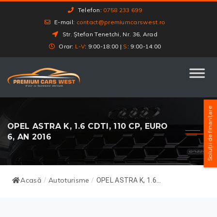
Telefon:
0758 233 699
E-mail:
contact@premiumcarswest.ro
Str. Ștefan Tenetchi, Nr. 36, Arad
Orar:
L-V
: 9:00-18:00 |
S
: 9:00-14:00
Soluții de finanțare
OPEL ASTRA K, 1.6 CDTI, 110 CP, EURO
6, AN 2016
Acasă
Autoturisme
/
/
OPEL ASTRA K, 1.6...