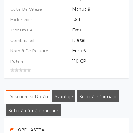
Cutie De Viteze
Manuală
Motorizare
1.6
L
Transmisie
Față
Combustibil
Diesel
Normă De Poluare
Euro 6
Putere
110
CP
Descriere și Dotări
Avantaje
Solicită informații
Solicită ofertă finanțare
-OPEL ASTRA J