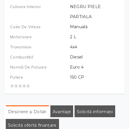
Culoare Interior
NEGRU PIELE
PARTIALA
Cutie De Viteze
Manuală
Motorizare
2
L
Transmisie
4x4
Combustibil
Diesel
Normă De Poluare
Euro 4
Putere
150
CP
Descriere și Dotări
Avantaje
Solicită informații
Solicită ofertă finanțare