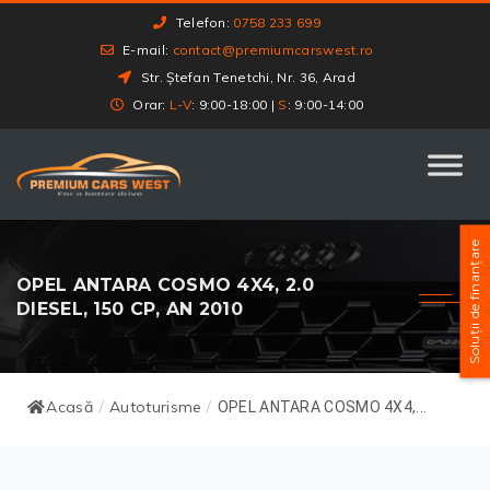
Telefon:
0758 233 699
E-mail:
contact@premiumcarswest.ro
Str. Ștefan Tenetchi, Nr. 36, Arad
Orar:
L-V
: 9:00-18:00 |
S
: 9:00-14:00
Soluții de finanțare
OPEL ANTARA COSMO 4X4, 2.0
DIESEL, 150 CP, AN 2010
Acasă
Autoturisme
/
/
OPEL ANTARA COSMO 4X4,...