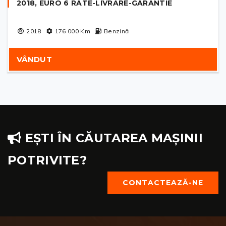
2018, EURO 6 RATE-LIVRARE-GARANTIE
2018
176 000
Km
Benzină
VÂNDUT
EȘTI ÎN CĂUTAREA MAȘINII
POTRIVITE?
CONTACTEAZĂ-NE