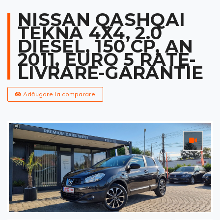
NISSAN QASHQAI
TEKNA 4X4, 2.0
DIESEL, 150 CP, AN
2011, EURO 5 RATE-
LIVRARE-GARANTIE
Adăugare la comparare