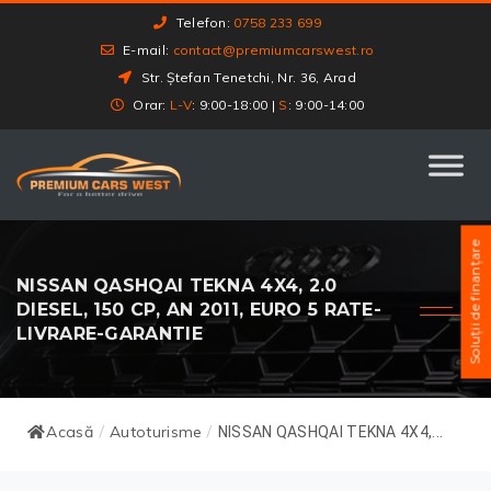
Telefon:
0758 233 699
E-mail:
contact@premiumcarswest.ro
Str. Ștefan Tenetchi, Nr. 36, Arad
Orar:
L-V
: 9:00-18:00 |
S
: 9:00-14:00
Soluții de finanțare
NISSAN QASHQAI TEKNA 4X4, 2.0
DIESEL, 150 CP, AN 2011, EURO 5 RATE-
LIVRARE-GARANTIE
Acasă
Autoturisme
/
/
NISSAN QASHQAI TEKNA 4X4,...