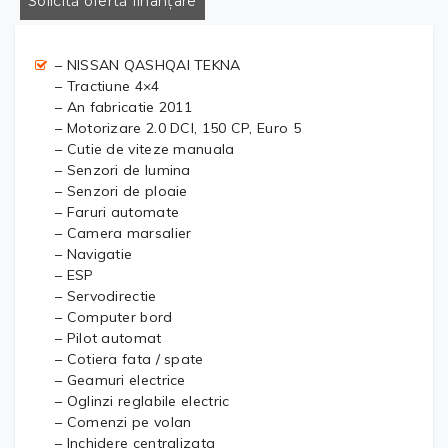
Solicită ofertă finanțare
– NISSAN QASHQAI TEKNA
– Tractiune 4×4
– An fabricatie 2011
– Motorizare 2.0 DCI, 150 CP, Euro 5
– Cutie de viteze manuala
– Senzori de lumina
– Senzori de ploaie
– Faruri automate
– Camera marsalier
– Navigatie
– ESP
– Servodirectie
– Computer bord
– Pilot automat
– Cotiera fata / spate
– Geamuri electrice
– Oglinzi reglabile electric
– Comenzi pe volan
– Inchidere centralizata