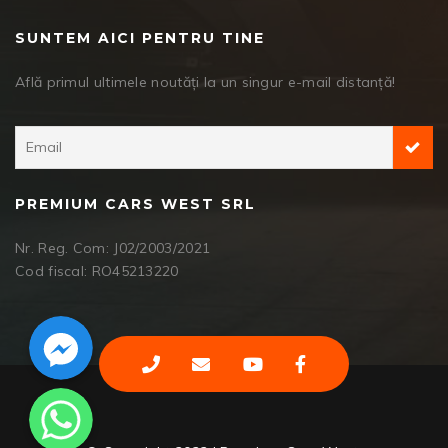
SUNTEM AICI PENTRU TINE
Află primul ultimele noutăți la un singur e-mail distanță!
PREMIUM CARS WEST SRL
Nr. Reg. Com: J02/2003/2021
Cod fiscal: RO45213220
Facebook Messenger
WhatsApp