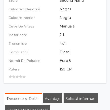
Stare
Second Hand
Culoare Exterioară
Negru
Culoare Interior
Negru
Cutie De Viteze
Manuală
Motorizare
2
L
Transmisie
4x4
Combustibil
Diesel
Normă De Poluare
Euro 5
Putere
150
CP
Descriere și Dotări
Avantaje
Solicită informații