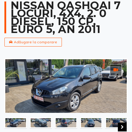
NISSAN QASHQAI 7
LOCURI, 4X4, 2. 0
DIESEL, 150 CP,
EURO 5, AN 2011
Adăugare la comparare