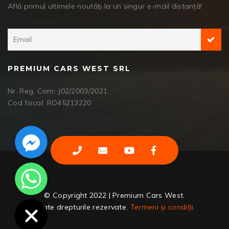
Află primul ultimele noutăți la un singur e-mail distanță!
PREMIUM CARS WEST SRL
Nr. Reg. Com: J02/2003/2021
Cod fiscal: RO45213220
Facebook Messenger
WhatsApp
© Copyright 2022 | Premium Cars West.
Toate drepturile rezervate.
Termeni și condiții.