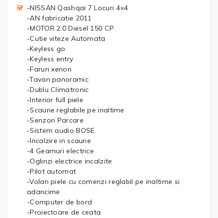
-NISSAN Qashqai 7 Locuri 4×4
-AN fabricatie 2011
-MOTOR 2.0 Diesel 150 CP
-Cutie viteze Automata
-Keyless go
-Keyless entry
-Faruri xenon
-Tavan panoramic
-Dublu Climatronic
-Interior full piele
-Scaune reglabile pe inaltime
-Senzori Parcare
-Sistem audio BOSE
-Incalzire in scaune
-4 Geamuri electrice
-Oglinzi electrice incalzite
-Pilot automat
-Volan piele cu comenzi reglabil pe inaltime si
adancime
-Computer de bord
-Proiectoare de ceata