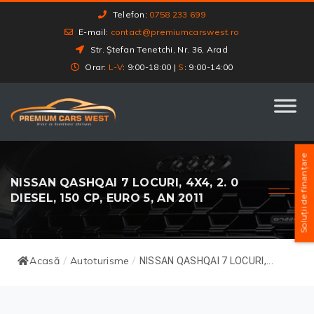
Telefon:
0758 233 699
E-mail:
contact@premiumcarswest.ro
Str. Ștefan Tenetchi, Nr. 36, Arad
Orar:
L-V
: 9:00-18:00 |
S
: 9:00-14:00
Soluții de finanțare
NISSAN QASHQAI 7 LOCURI, 4X4, 2. 0
DIESEL, 150 CP, EURO 5, AN 2011
Acasă
Autoturisme
/
/
NISSAN QASHQAI 7 LOCURI,...