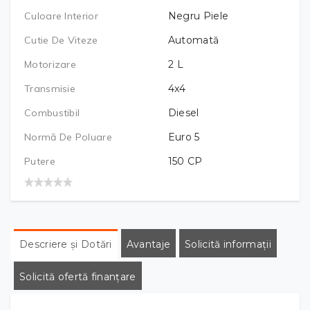
Culoare Interior
Negru Piele
Cutie De Viteze
Automată
Motorizare
2
L
Transmisie
4x4
Combustibil
Diesel
Normă De Poluare
Euro 5
Putere
150
CP
Descriere și Dotări
Avantaje
Solicită informații
Solicită ofertă finanțare