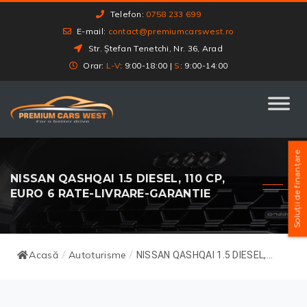
Telefon:
0758 233 699
E-mail:
contact@premiumcarswest.ro
Str. Ștefan Tenetchi, Nr. 36, Arad
Orar:
L-V
: 9:00-18:00 |
S
: 9:00-14:00
Soluții de finanțare
NISSAN QASHQAI 1.5 DIESEL, 110 CP,
EURO 6 RATE-LIVRARE-GARANTIE
Acasă
Autoturisme
/
/
NISSAN QASHQAI 1.5 DIESEL,...