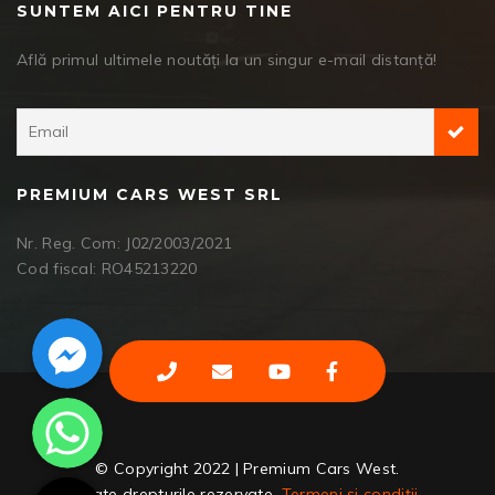
SUNTEM AICI PENTRU TINE
Află primul ultimele noutăți la un singur e-mail distanță!
PREMIUM CARS WEST SRL
Nr. Reg. Com: J02/2003/2021
Cod fiscal: RO45213220
Facebook Messenger
WhatsApp
© Copyright 2022 | Premium Cars West.
Toate drepturile rezervate.
Termeni și condiții.