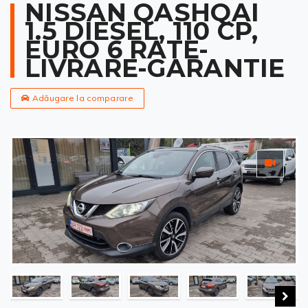
NISSAN QASHQAI
1.5 DIESEL, 110 CP,
EURO 6 RATE-
LIVRARE-GARANTIE
Adăugare la comparare