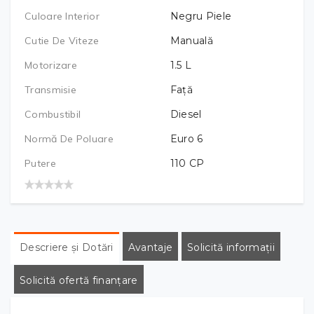
Culoare Interior
Negru Piele
Cutie De Viteze
Manuală
Motorizare
1.5
L
Transmisie
Față
Combustibil
Diesel
Normă De Poluare
Euro 6
Putere
110
CP
Descriere și Dotări
Avantaje
Solicită informații
Solicită ofertă finanțare