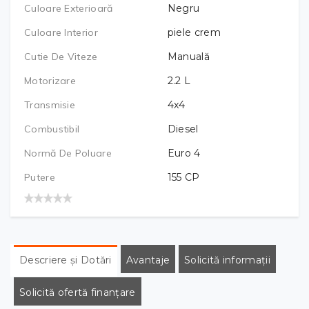
Culoare Exterioară
Negru
Culoare Interior
piele crem
Cutie De Viteze
Manuală
Motorizare
2.2
L
Transmisie
4x4
Combustibil
Diesel
Normă De Poluare
Euro 4
Putere
155
CP
Descriere și Dotări
Avantaje
Solicită informații
Solicită ofertă finanțare