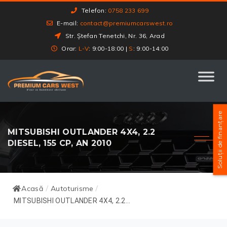
Telefon:
0758 233 699
E-mail:
contact@premiumcarswest.ro
Str. Ștefan Tenetchi, Nr. 36, Arad
Orar:
L-V
: 9:00-18:00 |
S
: 9:00-14:00
Soluții de finanțare
MITSUBISHI OUTLANDER 4X4, 2.2
DIESEL, 155 CP, AN 2010
Acasă
Autoturisme
/
/
MITSUBISHI OUTLANDER 4X4, 2.2...