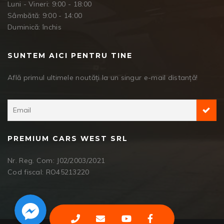
Luni - Vineri: 9:00 - 18:00
Sâmbătă: 9:00 - 14:00
Duminică: închis
SUNTEM AICI PENTRU TINE
Află primul ultimele noutăți la un singur e-mail distanță!
PREMIUM CARS WEST SRL
Nr. Reg. Com: J02/2003/2021
Cod fiscal: RO45213220
Facebook Messenger