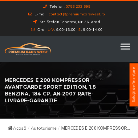
Telefon:
0758 233 699
E-mail:
contact@premiumcarswest.ro
Str. Ștefan Tenetchi, Nr. 36, Arad
Orar:
L-V
: 9:00-18:00 |
S
: 9:00-14:00
Soluții de finanțare
MERCEDES E 200 KOMPRESSOR
AVANTGARDE SPORT EDITION, 1.8
BENZINA, 184 CP, AN 2007 RATE-
LIVRARE-GARANTIE
Acasă
Autoturisme
/
/
MERCEDES E 200 KOMPRESSOR...