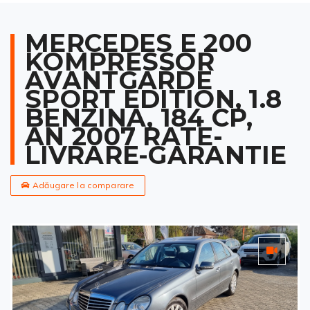
MERCEDES E 200
KOMPRESSOR
AVANTGARDE
SPORT EDITION, 1.8
BENZINA, 184 CP,
AN 2007 RATE-
LIVRARE-GARANTIE
Adăugare la comparare