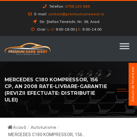
Telefon:
0758 233 699
E-mail:
contact@premiumcarswest.ro
Str. Ștefan Tenetchi, Nr. 36, Arad
Orar:
L-V
: 9:00-18:00 |
S
: 9:00-14:00
Soluții de finanțare
MERCEDES C180 KOMPRESSOR, 156
CP, AN 2008 RATE-LIVRARE-GARANTIE
(REVIZII EFECTUATE: DISTRIBUTIE
ULEI)
Acasă
Autoturisme
/
/
MERCEDES C180 KOMPRESSOR, 156...