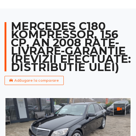
MERCEDES C180
KOMPRESSOR, 156
CP, AN 2008 RATE-
LIVRARE-GARANTIE
(REVIZII EFECTUATE:
DISTRIBUTIE ULEI)
Adăugare la comparare