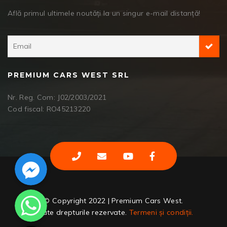
Află primul ultimele noutăți la un singur e-mail distanță!
PREMIUM CARS WEST SRL
Nr. Reg. Com: J02/2003/2021
Cod fiscal: RO45213220
Facebook Messenger
WhatsApp
© Copyright 2022 | Premium Cars West.
Toate drepturile rezervate.
Termeni și condiții.