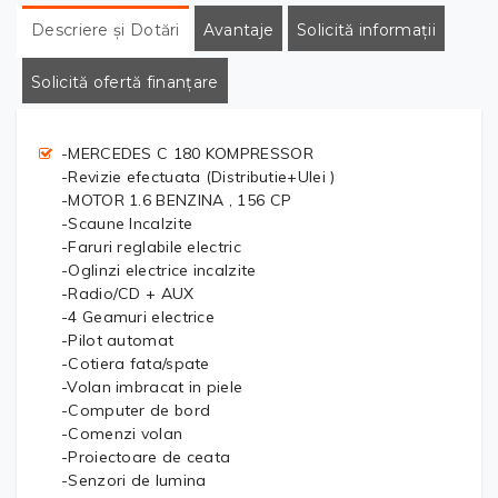
Descriere și Dotări
Avantaje
Solicită informații
Solicită ofertă finanțare
-MERCEDES C 180 KOMPRESSOR
-Revizie efectuata (Distributie+Ulei )
-MOTOR 1.6 BENZINA , 156 CP
-Scaune Incalzite
-Faruri reglabile electric
-Oglinzi electrice incalzite
-Radio/CD + AUX
-4 Geamuri electrice
-Pilot automat
-Cotiera fata/spate
-Volan imbracat in piele
-Computer de bord
-Comenzi volan
-Proiectoare de ceata
-Senzori de lumina