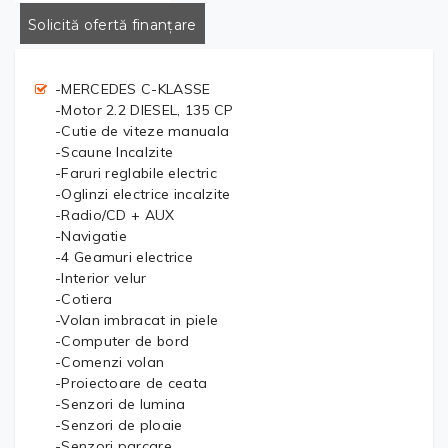
Solicită ofertă finanțare
-MERCEDES C-KLASSE
-Motor 2.2 DIESEL, 135 CP
-Cutie de viteze manuala
-Scaune Incalzite
-Faruri reglabile electric
-Oglinzi electrice incalzite
-Radio/CD + AUX
-Navigatie
-4 Geamuri electrice
-Interior velur
-Cotiera
-Volan imbracat in piele
-Computer de bord
-Comenzi volan
-Proiectoare de ceata
-Senzori de lumina
-Senzori de ploaie
-Senzori parcare