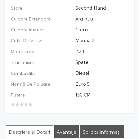
Stare
Second Hand
Culoare Exterioară
Argintiu
Culoare Interior
Crem
Cutie De Viteze
Manuală
Motorizare
2.2
L
Transmisie
Spate
Combustibil
Diesel
Normă De Poluare
Euro 5
Putere
136
CP
Descriere și Dotări
Avantaje
Solicită informații