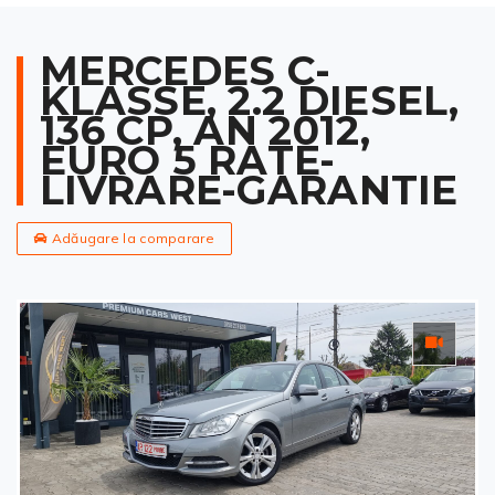
MERCEDES C-
KLASSE, 2.2 DIESEL,
136 CP, AN 2012,
EURO 5 RATE-
LIVRARE-GARANTIE
Adăugare la comparare