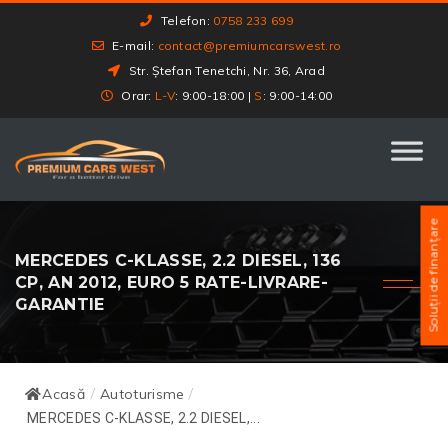
Telefon:
0758 233 699
E-mail:
contact@premiumcarswest.ro
Str. Ștefan Tenetchi, Nr. 36, Arad
Orar:
L-V
: 9:00-18:00 |
S
: 9:00-14:00
Soluții de finanțare
MERCEDES C-KLASSE, 2.2 DIESEL, 136
CP, AN 2012, EURO 5 RATE-LIVRARE-
GARANTIE
Acasă
Autoturisme
/
/
MERCEDES C-KLASSE, 2.2 DIESEL,...