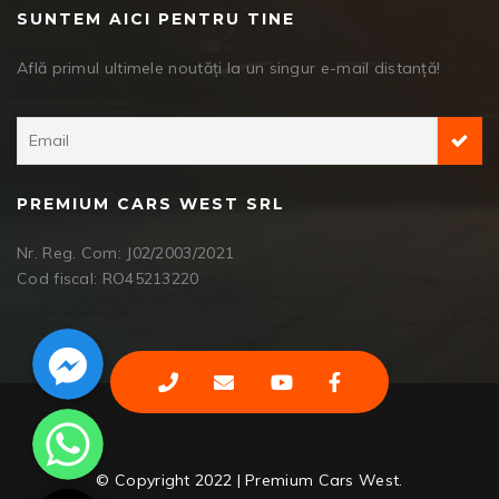
SUNTEM AICI PENTRU TINE
Află primul ultimele noutăți la un singur e-mail distanță!
PREMIUM CARS WEST SRL
Nr. Reg. Com: J02/2003/2021
Cod fiscal: RO45213220
Facebook Messenger
WhatsApp
© Copyright 2022 | Premium Cars West.