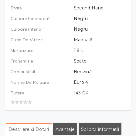
Stare
Second Hand
Culoare Exterioară
Negru
Culoare Interior
Negru
Cutie De Viteze
Manuală
Motorizare
1.8
L
Transmisie
Spate
Combustibil
Benzină
Normă De Poluare
Euro 4
Putere
143
CP
Descriere și Dotări
Avantaje
Solicită informații