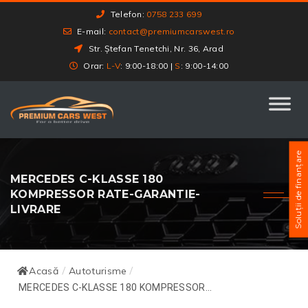
Telefon:
0758 233 699
E-mail:
contact@premiumcarswest.ro
Str. Ștefan Tenetchi, Nr. 36, Arad
Orar:
L-V
: 9:00-18:00 |
S
: 9:00-14:00
Soluții de finanțare
MERCEDES C-KLASSE 180
KOMPRESSOR RATE-GARANTIE-
LIVRARE
Acasă
Autoturisme
/
/
MERCEDES C-KLASSE 180 KOMPRESSOR...