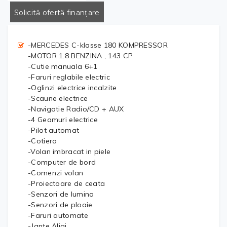
Solicită ofertă finanțare
-MERCEDES C-klasse 180 KOMPRESSOR
-MOTOR 1.8 BENZINA , 143 CP
-Cutie manuala 6+1
-Faruri reglabile electric
-Oglinzi electrice incalzite
-Scaune electrice
-Navigatie Radio/CD + AUX
-4 Geamuri electrice
-Pilot automat
-Cotiera
-Volan imbracat in piele
-Computer de bord
-Comenzi volan
-Proiectoare de ceata
-Senzori de lumina
-Senzori de ploaie
-Faruri automate
-Jante Aliaj