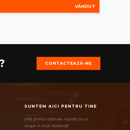
VÂNDUT
?
CONTACTEAZĂ-NE
SUNTEM AICI PENTRU TINE
Află primul ultimele noutăți la un
singur e-mail distanță!