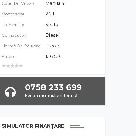
Cutie De Viteze
Manuală
Motorizare
2.2
L
Transmisie
Spate
Combustibil
Diesel
Normă De Poluare
Euro 4
Putere
136
CP
0758 233 699
Pentru mai multe informații
SIMULATOR FINANȚARE