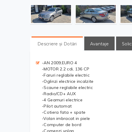
Descriere și Dotări
Avantaje
Solic
-AN 2009,EURO 4
-MOTOR 2.2 cdi, 136 CP
-Faruri reglabile electric
-Oglinzi electrice incalzite
-Scaune reglabile electric
-Radio/CD+ AUX
-4 Geamuri electrice
-Pilot automat
-Cotiera fata + spate
-Volan imbracat in piele
-Computer de bord
-Comenzi volan