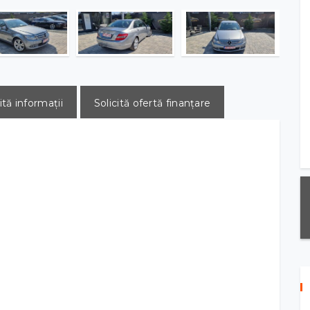
ită informații
Solicită ofertă finanțare