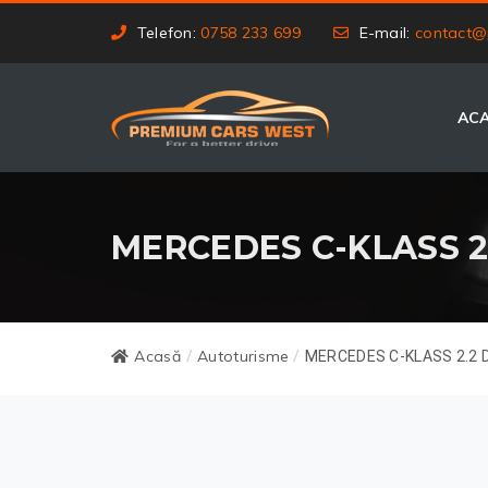
Telefon:
0758 233 699
E-mail:
contact@
AC
MERCEDES C-KLASS 2
Acasă
Autoturisme
/
/
MERCEDES C-KLASS 2.2 