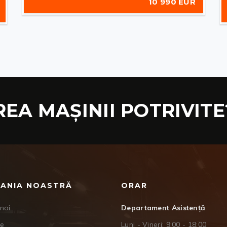
10 990 EUR
REA MAȘINII POTRIVITE
ANIA NOASTRĂ
ORAR
noi
Departament Asistență
je
Luni - Vineri: 9:00 - 18:00