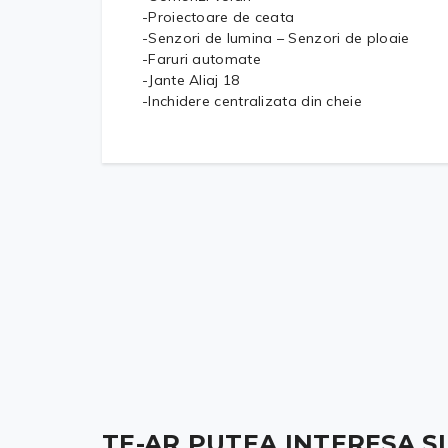
-Proiectoare de ceata
-Senzori de lumina – Senzori de ploaie
-Faruri automate
-Jante Aliaj 18
-Inchidere centralizata din cheie
TE-AR PUTEA INTERESA ȘI .