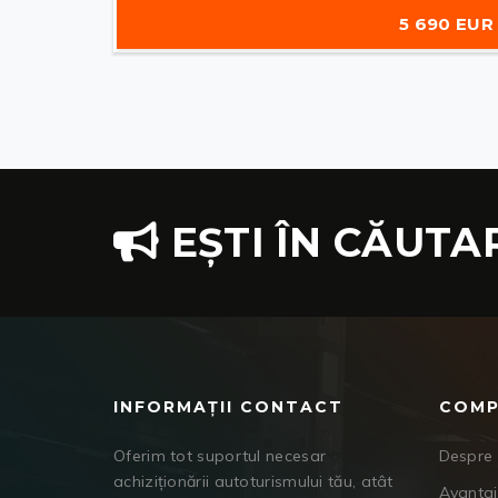
5 690 EUR
EȘTI ÎN CĂUTA
INFORMAȚII CONTACT
COMP
Oferim tot suportul necesar
Despre 
achiziționării autoturismului tău, atât
Avanta