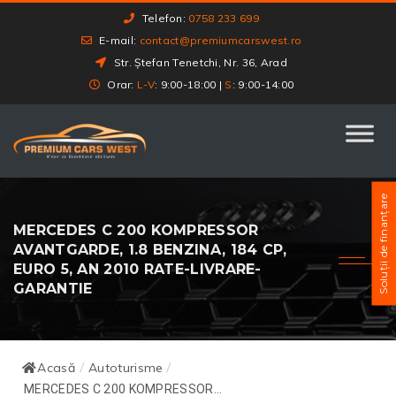
Telefon:
0758 233 699
E-mail:
contact@premiumcarswest.ro
Str. Ștefan Tenetchi, Nr. 36, Arad
Orar:
L-V
: 9:00-18:00 |
S
: 9:00-14:00
Soluții de finanțare
MERCEDES C 200 KOMPRESSOR
AVANTGARDE, 1.8 BENZINA, 184 CP,
EURO 5, AN 2010 RATE-LIVRARE-
GARANTIE
Acasă
Autoturisme
/
/
MERCEDES C 200 KOMPRESSOR...