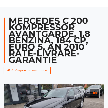
MERCEDES C 200
KOMPRESSOR
AVANTGARDE, 1.8
BENZINA, 184 CP,
EURO 5, AN 2010
RATE-LIVRARE-
GARANTIE
Adăugare la comparare