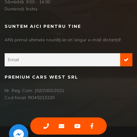
Sâmbătă: 9:00 - 14:00
Duminică: închis
SUNTEM AICI PENTRU TINE
Află primul ultimele noutăți la un singur e-mail distanță!
PREMIUM CARS WEST SRL
Nr. Reg. Com: J02/2003/2021
Cod fiscal: RO45213220
Facebook Messenger